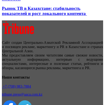
Рынок ТВ в Казахстане: стабильность
показателей и рост локального контента
Сайт создан Центрально-Азиатской Рекламной Ассоциацией
и посвящен рекламе, маркетингу и PR в Казахстане и странах
Центральной Азии.
Мы предоставляем своим читателям самые свежие новости,
актуальную информацию, интервью с ведущими
специалистами, интересные и полезные статьи, рейтинги и
обзоры, касающиеся рынка рекламы, маркетинга и PR.
Наши контакты
+7 (708) 983-7884
tribune.press@aaca.com.kz