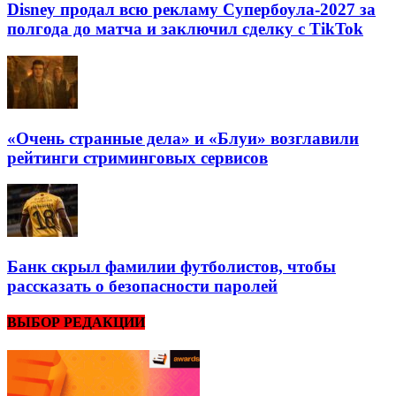
Disney продал всю рекламу Супербоула-2027 за
полгода до матча и заключил сделку с TikTok
«Очень странные дела» и «Блуи» возглавили
рейтинги стриминговых сервисов
Банк скрыл фамилии футболистов, чтобы
рассказать о безопасности паролей
ВЫБОР РЕДАКЦИИ