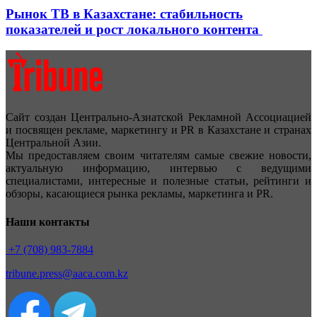
Рынок ТВ в Казахстане: стабильность
показателей и рост локального контента
Сайт создан Центрально-Азиатской Рекламной Ассоциацией
и посвящен рекламе, маркетингу и PR в Казахстане и странах
Центральной Азии.
Мы предоставляем своим читателям самые свежие новости,
актуальную информацию, интервью с ведущими
специалистами, интересные и полезные статьи, рейтинги и
обзоры, касающиеся рынка рекламы, маркетинга и PR.
Наши контакты
+7 (708) 983-7884
tribune.press@aaca.com.kz