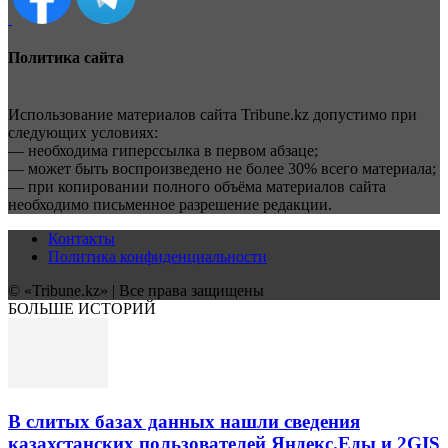
Политика сайта
Использование материалов сайта Tribune.kz допустимо при
следующих условиях:
— необходима гиперссылка в первом абзаце;
— может быть воспроизведено не более 30% всего материала;
— при копировании полного объёма материалов сайта
необходимо письменное разрешение редакции.
Контакты
Политика конфиденциальности
© «Tribune.kz» | Все права защищены
БОЛЬШЕ ИСТОРИЙ
В слитых базах данных нашли сведения
казахстанских пользователей Яндекс.Еды и 2GIS