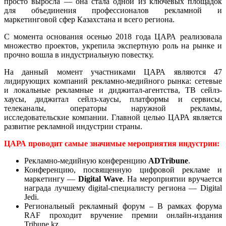
просто выросла — она стала одной из ключевых площадок
для объединения профессионалов рекламной и
маркетинговой сфер Казахстана и всего региона.
С момента основания осенью 2018 года ЦАРА реализовала
множество проектов, укрепила экспертную роль на рынке и
прочно вошла в индустриальную повестку.
На данный момент участниками ЦАРА являются 47
лидирующих компаний рекламно-медийного рынка: сетевые
и локальные рекламные и диджитал-агентства, ТВ сейлз-
хаусы, диджитал сейлз-хаусы, платформы и сервисы,
телеканалы, операторы наружной рекламы,
исследовательские компании. Главной целью ЦАРА является
развитие рекламной индустрии страны.
ЦАРА проводит самые значимые
мероприятия индустрии:
Рекламно-медийную конференцию
ADTribune
.
Конференцию, посвященную цифровой рекламе и
маркетингу —
Digital Wave
. На мероприятии вручается
награда лучшему digital-специалисту региона — Digital
Jedi.
Региональный рекламный форум – В рамках форума
RAF проходит вручение премии онлайн-издания
Tribune.kz.