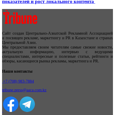
показателей и рост локального контента
Сайт создан Центрально-Азиатской Рекламной Ассоциацией
и посвящен рекламе, маркетингу и PR в Казахстане и странах
Центральной Азии.
Мы предоставляем своим читателям самые свежие новости,
актуальную информацию, интервью с ведущими
специалистами, интересные и полезные статьи, рейтинги и
обзоры, касающиеся рынка рекламы, маркетинга и PR.
Наши контакты
+7 (708) 983-7884
tribune.press@aaca.com.kz