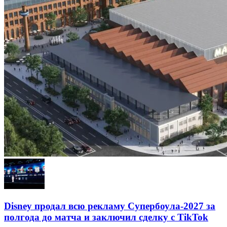
Disney продал всю рекламу Супербоула-2027 за
полгода до матча и заключил сделку с TikTok