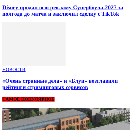
Disney продал всю рекламу Супербоула-2027 за
полгода до матча и заключил сделку с TikTok
НОВОСТИ
«Очень странные дела» и «Блуи» возглавили
рейтинги стриминговых сервисов
САМОЕ ПОПУЛЯРНОЕ