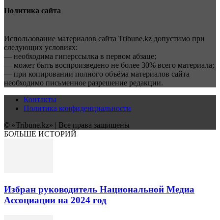
Политика сайта
Использование материалов сайта Tribune.kz допустимо при
следующих условиях:
— необходима гиперссылка в первом абзаце;
— может быть воспроизведено не более 30% всего материала;
— при копировании полного объёма материалов сайта
необходимо письменное разрешение редакции.
Контакты
Политика конфиденциальности
© «Tribune.kz» | Все права защищены
БОЛЬШЕ ИСТОРИЙ
Избран руководитель Национальной Медиа
Ассоциации на 2024 год