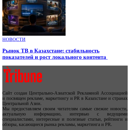
НОВОСТИ
Рынок ТВ в Казахстане: стабильность
показателей и рост локального контента
Сайт создан Центрально-Азиатской Рекламной Ассоциацией
и посвящен рекламе, маркетингу и PR в Казахстане и странах
Центральной Азии.
Мы предоставляем своим читателям самые свежие новости,
актуальную информацию, интервью с ведущими
специалистами, интересные и полезные статьи, рейтинги и
обзоры, касающиеся рынка рекламы, маркетинга и PR.