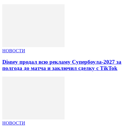
НОВОСТИ
Disney продал всю рекламу Супербоула-2027 за
полгода до матча и заключил сделку с TikTok
НОВОСТИ