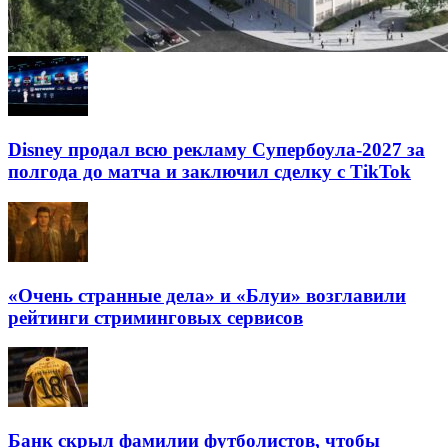
Disney продал всю рекламу Супербоула-2027 за
полгода до матча и заключил сделку с TikTok
«Очень странные дела» и «Блуи» возглавили
рейтинги стриминговых сервисов
Банк скрыл фамилии футболистов, чтобы