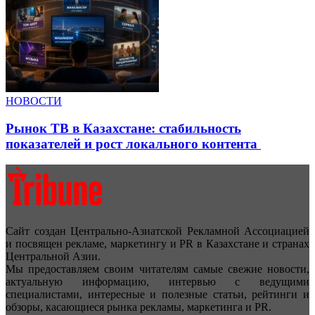
НОВОСТИ
Рынок ТВ в Казахстане: стабильность
показателей и рост локального контента
Сайт создан Центрально-Азиатской Рекламной Ассоциацией
и посвящен рекламе, маркетингу и PR в Казахстане и странах
Центральной Азии.
Мы предоставляем своим читателям самые свежие новости,
актуальную информацию, интервью с ведущими
специалистами, интересные и полезные статьи, рейтинги и
обзоры, касающиеся рынка рекламы, маркетинга и PR.