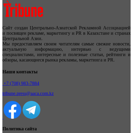
Сайт создан Центрально-Азиатской Рекламной Ассоциацией
и посвящен рекламе, маркетингу и PR в Казахстане и странах
Центральной Азии.
Мы предоставляем своим читателям самые свежие новости,
актуальную информацию, интервью с ведущими
специалистами, интересные и полезные статьи, рейтинги и
обзоры, касающиеся рынка рекламы, маркетинга и PR.
Наши контакты
+7 (708) 983-7884
tribune.press@aaca.com.kz
Политика сайта