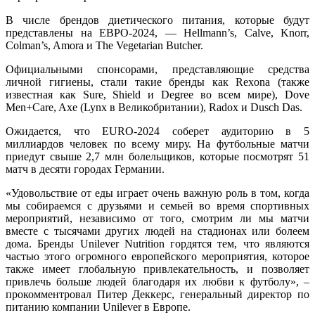
В числе брендов диетического питания, которые будут
представлены на ЕВРО-2024, — Hellmann’s, Calve, Knorr,
Colman’s, Amora и The Vegetarian Butcher.
Официальными спонсорами, представляющие средства
личной гигиены, стали такие бренды как Rexona (также
известная как Sure, Shield и Degree во всем мире), Dove
Men+Care, Axe (Lynx в Великобритании), Radox и Dusch Das.
Ожидается, что EURO-2024 соберет аудиторию в 5
миллиардов человек по всему миру. На футбольные матчи
приедут свыше 2,7 млн болельщиков, которые посмотрят 51
матч в десяти городах Германии.
«Удовольствие от еды играет очень важную роль в том, когда
мы собираемся с друзьями и семьей во время спортивных
мероприятий, независимо от того, смотрим ли мы матчи
вместе с тысячами других людей на стадионах или болеем
дома. Бренды Unilever Nutrition гордятся тем, что являются
частью этого огромного европейского мероприятия, которое
также имеет глобальную привлекательность, и позволяет
привлечь больше людей благодаря их любви к футболу», –
прокомментровал Питер Деккерс, генеральный директор по
питанию компании Unilever в Европе.