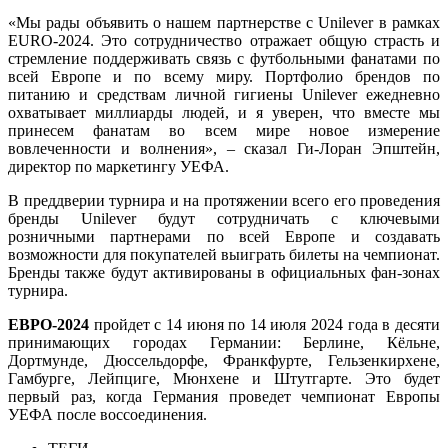
«Мы рады объявить о нашем партнерстве с Unilever в рамках
EURO-2024. Это сотрудничество отражает общую страсть и
стремление поддерживать связь с футбольными фанатами по
всей Европе и по всему миру. Портфолио брендов по
питанию и средствам личной гигиены Unilever ежедневно
охватывает миллиарды людей, и я уверен, что вместе мы
принесем фанатам во всем мире новое измерение
вовлеченности и волнения», – сказал Ги-Лоран Эпштейн,
директор по маркетингу УЕФА.
В преддверии турнира и на протяжении всего его проведения
бренды Unilever будут сотрудничать с ключевыми
розничными партнерами по всей Европе и создавать
возможности для покупателей выиграть билеты на чемпионат.
Бренды также будут активированы в официальных фан-зонах
турнира.
ЕВРО-2024
пройдет с 14 июня по 14 июля 2024 года в десяти
принимающих городах Германии: Берлине, Кёльне,
Дортмунде, Дюссельдорфе, Франкфурте, Гельзенкирхене,
Гамбурге, Лейпциге, Мюнхене и Штутгарте. Это будет
первый раз, когда Германия проведет чемпионат Европы
УЕФА после воссоединения.