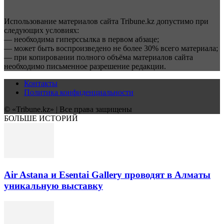
Использование материалов сайта Tribune.kz допустимо при
следующих условиях:
— необходима гиперссылка в первом абзаце;
— может быть воспроизведено не более 30% всего материала;
— при копировании полного объёма материалов сайта
необходимо письменное разрешение редакции.
Контакты
Политика конфиденциальности
© «Tribune.kz» | Все права защищены
БОЛЬШЕ ИСТОРИЙ
Air Astana и Esentai Gallery проводят в Алматы
уникальную выставку