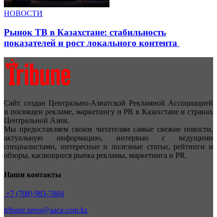
НОВОСТИ
Рынок ТВ в Казахстане: стабильность
показателей и рост локального контента
Сайт создан Центрально-Азиатской Рекламной Ассоциацией
и посвящен рекламе, маркетингу и PR в Казахстане и странах
Центральной Азии.
Мы предоставляем своим читателям самые свежие новости,
актуальную информацию, интервью с ведущими
специалистами, интересные и полезные статьи, рейтинги и
обзоры, касающиеся рынка рекламы, маркетинга и PR.
Наши контакты
+7 (708) 983-7884
tribune.press@aaca.com.kz