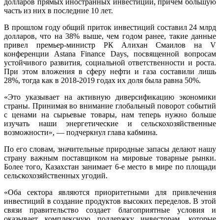
долларов прямых иностранных инвестиций, причем большую
часть из них в последние 10 лет.
В прошлом году общий приток инвестиций составил 24 млрд
долларов, что на 38% выше, чем годом ранее, такие данные
привел премьер-министр РК Алихан Смаилов на V
конференции Astana Finance Days, посвященной вопросам
устойчивого развития, социальной ответственности и роста.
При этом вложения в сферу нефти и газа составили лишь
28%, тогда как в 2018-2019 годах их доля была равна 50%.
«Это указывает на активную диверсификацию экономики
страны. Принимая во внимание глобальный поворот событий
с ценами на сырьевые товары, нам теперь нужно больше
изучать наши энергетические и сельскохозяйственные
возможности», — подчеркнул глава кабмина.
По его словам, значительные природные запасы делают нашу
страну важным поставщиком на мировые товарные рынки.
Более того, Казахстан занимает 6-е место в мире по площади
сельскохозяйственных угодий.
«Оба сектора являются приоритетными для привлечения
инвестиций в создание продуктов высоких переделов. В этой
связи правительство создает благоприятные условия и
оказывает комплексную поддержку инвесторам, которые