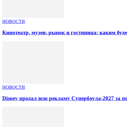
НОВОСТИ
Кинотеатр, музеи, рынок и гостиница: каким буд
НОВОСТИ
Disney продал всю рекламу Супербоула-2027 за п