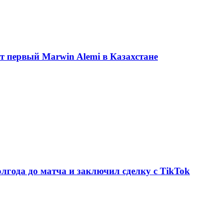
ет первый Marwin Alemi в Казахстане
олгода до матча и заключил сделку с TikTok