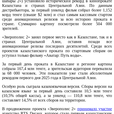
шаһары 2») установило исторический рекорд в кинопрокате
Казахстана и странах Центральной Азии. По данным
дистрибьютора, за первый уикенд фильм собрал более 1,152
млрд тенге (свыше $2 млн) и стал самым кассовым стартом
среди анимационных релизов за всю историю проката в
стране. Суммарно картину посмотрели более 504 000
зрителей.
«Зверополис 2» занял первое место как в Казахстане, так и в
странах Центральной Азии, оставив позади все
анимационные релизы последних десятилетий. Среди всех
проектов казахстанского проката по стартовым сборам он
уступил только фильму «Аватар: Путь воды».
За первый день проката в Казахстане и регионе картина
собрала 167,4 млн тенге, а зрительская аудитория перевалила
за 68 000 человек. Эти показатели уже стали абсолютным
рекордом первого дня 2025 года в Центральной Азии.
Особую роль сыграла казахоязычная версия. Сборы версии на
казахском языке за первый день составили 10,5 млн тенге
(10,5% общей кассы), а за уикенд — 110,8 млн тенге, что
составляет 14,5% от всех сборов на территории.
В продвижении проекта «Зверополис 2»
принимало участие
агентство RTS Decaux, которое стало первым казахстанским