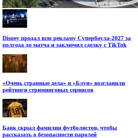
Disney продал всю рекламу Супербоула-2027 за
полгода до матча и заключил сделку с TikTok
«Очень странные дела» и «Блуи» возглавили
рейтинги стриминговых сервисов
Банк скрыл фамилии футболистов, чтобы
рассказать о безопасности паролей