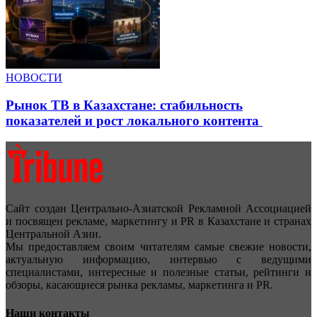
НОВОСТИ
Рынок ТВ в Казахстане: стабильность
показателей и рост локального контента
Сайт создан Центрально-Азиатской Рекламной Ассоциацией
и посвящен рекламе, маркетингу и PR в Казахстане и странах
Центральной Азии.
Мы предоставляем своим читателям самые свежие новости,
актуальную информацию, интервью с ведущими
специалистами, интересные и полезные статьи, рейтинги и
обзоры, касающиеся рынка рекламы, маркетинга и PR.
Наши контакты