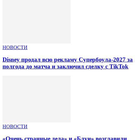
НОВОСТИ
Disney продал всю рекламу Супербоула-2027 за
полгода до матча и заключил сделку с TikTok
НОВОСТИ
«Очень странные дела» и «Блуи» возглавили