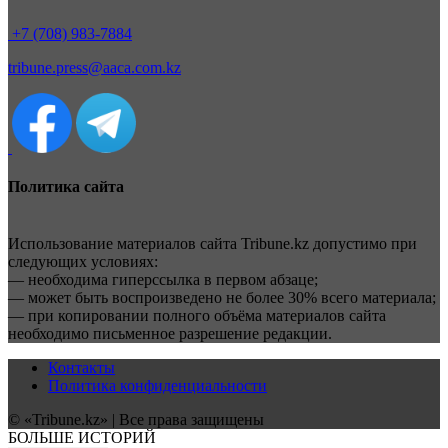
+7 (708) 983-7884
tribune.press@aaca.com.kz
Политика сайта
Использование материалов сайта Tribune.kz допустимо при
следующих условиях:
— необходима гиперссылка в первом абзаце;
— может быть воспроизведено не более 30% всего материала;
— при копировании полного объёма материалов сайта
необходимо письменное разрешение редакции.
Контакты
Политика конфиденциальности
© «Tribune.kz» | Все права защищены
БОЛЬШЕ ИСТОРИЙ