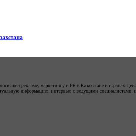
азахстана
посвящен рекламе, маркетингу и PR в Казахстане и странах Цент
туальную информацию, интервью с ведущими специалистами, ин