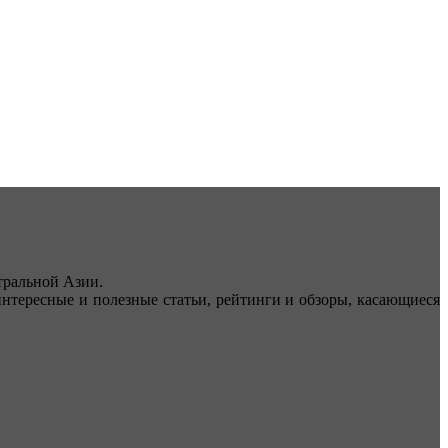
ральной Азии.
тересные и полезные статьи, рейтинги и обзоры, касающиеся