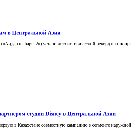
орам в Центральной Азии
 («Аңдар шаһары 2») установило исторический рекорд в кинопр
партнером студии Disney в Центральной Азии
 первую в Казахстане совместную кампанию в сегменте наружно