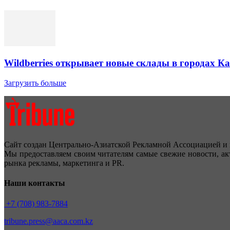
Wildberries открывает новые склады в городах К
Загрузить больше
Сайт создан Центрально-Азиатской Рекламной Ассоциацией и 
Мы предоставляем своим читателям самые свежие новости, ак
рынка рекламы, маркетинга и PR.
Наши контакты
+7 (708) 983-7884
tribune.press@aaca.com.kz