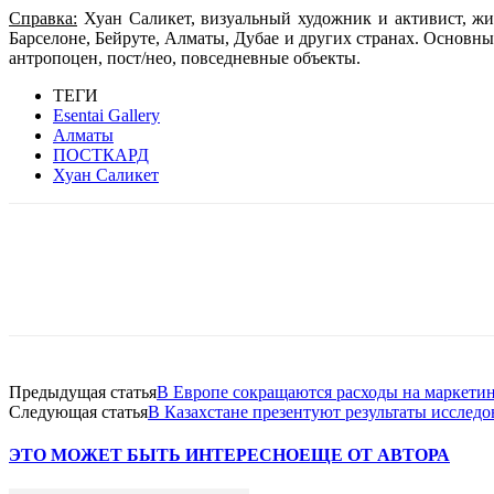
Справка:
Хуан Саликет, визуальный художник и активист, жи
Барселоне, Бейруте, Алматы, Дубае и других странах. Основн
антропоцен, пост/нео, повседневные объекты.
ТЕГИ
Esentai Gallery
Алматы
ПОСТКАРД
Хуан Саликет
Facebook
WhatsApp
Telegram
Предыдущая статья
В Европе сокращаются расходы на маркети
Следующая статья
В Казахстане презентуют результаты исслед
ЭТО МОЖЕТ БЫТЬ ИНТЕРЕСНО
ЕЩЕ ОТ АВТОРА