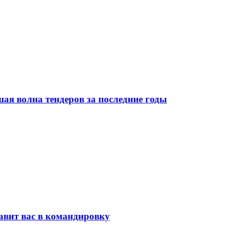
я волна тендеров за последние годы
равит вас в командировку