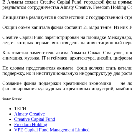
В Алматы создан Creative Capital Fund, городской фонд прям
результатом сотрудничества Almaty Creative, Freedom Holding Co
Инициатива реализуется в соответствии с государственной стр
Общий объем капитала фонда составит 21 млрд тенге. Из них 1
Creative Capital Fund зарегистрирован на площадке Междунар
лет, из которых первые пять отведены на инвестиционный пе
Как отметил заместитель акима Алматы Олжас Смагулов, пр
анимация, музыка, IT и геймдев, архитектура, дизайн, цифров
По словам представителя акимата, фонд должен стать катал
поддержку, но и институциональную инфраструктуру для роста
Создание фонда поддержки креативной экономики — не лока
финансирования культурных и креативных индустрий, комбини
Фото: Kursiv
ТЕГИ
Almaty Creative
Creative Capital Fund
Freedom Holding
VPE Capital Fund Management Limited