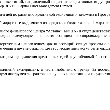
ых инвестиций, направленный на развитие креативных индустри
rp. и VPE Capital Fund Management Limited.
атегией по развитию креативной экономики и заложена в Програ
0 млрд тенге выделяются из городского бюджета, еще 11 млрд т
одного финансового центра “Астана” (МФЦА) и будет действова
риод, а последующие — на постинвестиционное сопровождение п
иоритетным направлением для инвестиций станут проекты с 
ые медиа и другие отрасли, где творческие идеи могут быть ма
изатором превращения креативных идей в устойчивый бизнес 
.
льный эксперимент, а часть глобального тренда. За последн
руя инструменты грантов, венчурных инвестиций и государств