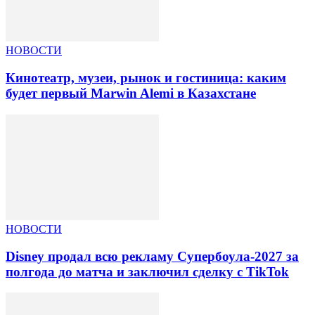
НОВОСТИ
Кинотеатр, музеи, рынок и гостиница: каким
будет первый Marwin Alemi в Казахстане
НОВОСТИ
Disney продал всю рекламу Супербоула-2027 за
полгода до матча и заключил сделку с TikTok