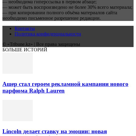
— необходима гиперссылка в первом абзаце;
— может быть воспроизведено не более 30% всего материала;
— при копировании полного объёма материалов сайта
необходимо письменное разрешение редакции.
Контакты
Политика конфиденциальности
© «Tribune.kz» | Все права защищены
БОЛЬШЕ ИСТОРИЙ
Ашер стал героем рекламной кампании нового
парфюма Ralph Lauren
Lincoln делает ставку на эмоции: новая