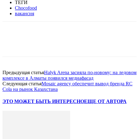
ТЕГИ
Chocofood
вакансия
Facebook
WhatsApp
Telegram
Предыдущая статья
Halyk Arena засияла по-новому: на ледовом
комплексе в Алматы появился медиафасад
Следующая статья
Mosaic agency обеспечит вывод бренда RC
Cola на рынок Казахстана
ЭТО МОЖЕТ БЫТЬ ИНТЕРЕСНО
ЕЩЕ ОТ АВТОРА