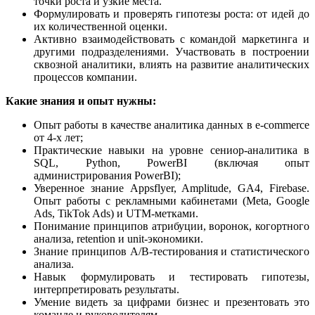
точки роста и узкие места.
Формулировать и проверять гипотезы роста: от идей до
их количественной оценки.
Активно взаимодействовать с командой маркетинга и
другими подразделениями. Участвовать в построении
сквозной аналитики, влиять на развитие аналитических
процессов компании.
Какие знания и опыт нужны:
Опыт работы в качестве аналитика данных в e-commerce
от 4-х лет;
Практические навыки на уровне сениор-аналитика в
SQL, Python, PowerBI (включая опыт
администрирования PowerBI);
Уверенное знание Appsflyer, Amplitude, GA4, Firebase.
Опыт работы с рекламными кабинетами (Meta, Google
Ads, TikTok Ads) и UTM-метками.
Понимание принципов атрибуции, воронок, когортного
анализа, retention и unit-экономики.
Знание принципов A/B-тестирования и статистического
анализа.
Навык формулировать и тестировать гипотезы,
интерпретировать результаты.
Умение видеть за цифрами бизнес и презентовать это
команде и руководителям.