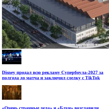
Disney продал всю рекламу Супербоула-2027 за
полгода до матча и заключил сделку с TikTok
«Очень странные дела» и «Блуи» возглавили