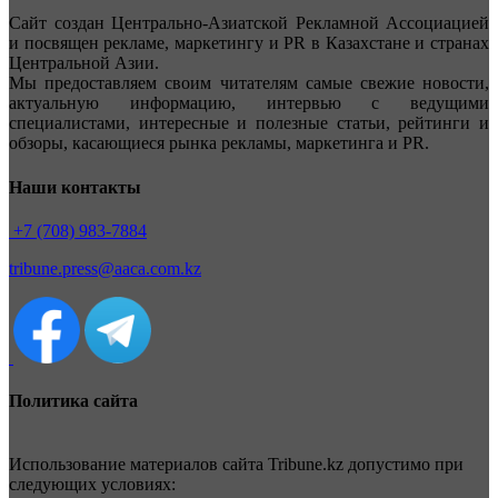
Сайт создан Центрально-Азиатской Рекламной Ассоциацией
и посвящен рекламе, маркетингу и PR в Казахстане и странах
Центральной Азии.
Мы предоставляем своим читателям самые свежие новости,
актуальную информацию, интервью с ведущими
специалистами, интересные и полезные статьи, рейтинги и
обзоры, касающиеся рынка рекламы, маркетинга и PR.
Наши контакты
+7 (708) 983-7884
tribune.press@aaca.com.kz
Политика сайта
Использование материалов сайта Tribune.kz допустимо при
следующих условиях: