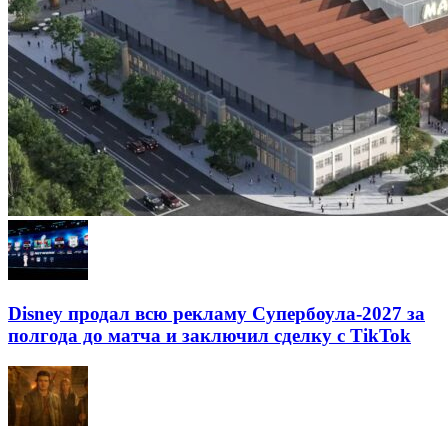
Disney продал всю рекламу Супербоула-2027 за
полгода до матча и заключил сделку с TikTok