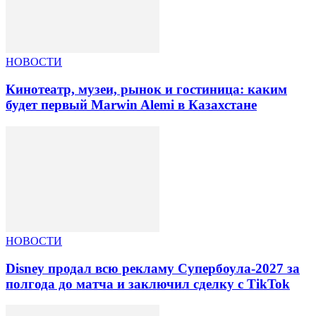
НОВОСТИ
Кинотеатр, музеи, рынок и гостиница: каким
будет первый Marwin Alemi в Казахстане
НОВОСТИ
Disney продал всю рекламу Супербоула-2027 за
полгода до матча и заключил сделку с TikTok