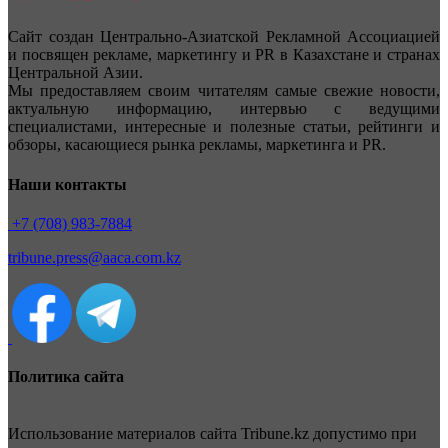
Сайт создан Центрально-Азиатской Рекламной Ассоциацией
и посвящен рекламе, маркетингу и PR в Казахстане и странах
Центральной Азии.
Мы предоставляем своим читателям самые свежие новости,
актуальную информацию, интервью с ведущими
специалистами, интересные и полезные статьи, рейтинги и
обзоры, касающиеся рынка рекламы, маркетинга и PR.
Наши контакты
+7 (708) 983-7884
tribune.press@aaca.com.kz
Политика сайта
Использование материалов сайта Tribune.kz допустимо при