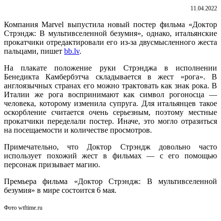
11.04.2022
Компания Marvel выпустила новый постер фильма «Доктор
Стрэндж: В мультивселенной безумия», однако, итальянские
прокатчики отредактировали его из-за двусмысленного жеста
пальцами, пишет
bb.lv
.
На плакате положение руки Стрэнджа в исполнении
Бенедикта Камбербэтча складывается в жест «рога». В
англоязычных странах его можно трактовать как знак рока. В
Италии же рога воспринимают как символ рогоносца —
человека, которому изменила супруга. Для итальянцев такое
оскорбление считается очень серьезным, поэтому местные
прокатчики переделали постер. Иначе, это могло отразиться
на посещаемости и количестве просмотров.
Примечательно, что Доктор Стрэндж довольно часто
использует похожий жест в фильмах — с его помощью
персонаж призывает магию.
Премьера фильма «Доктор Стрэндж: В мультивселенной
безумия» в мире состоится 6 мая.
Фото wtftime.ru