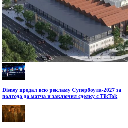
Disney продал всю рекламу Супербоула-2027 за
полгода до матча и заключил сделку с TikTok