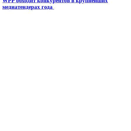
WPP обходит конкурентов в крупнейших
медиатендерах года