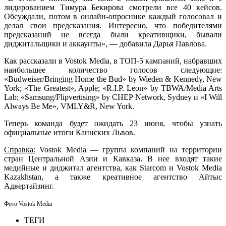
лидированием Тимура Бекирова смотрели все 40 кейсов.
Обсуждали, потом в онлайн-опроснике каждый голосовал и
делал свои предсказания. Интересно, что победителями
предсказаний не всегда были креативщики, бывали
диджитальщики и аккаунты», — добавила Дарья Павлова.
Как рассказали в Vostok Media, в ТОП-5 кампаний, набравших
наибольшее количество голосов следующие:
«Budweiser/Bringing Home the Bud» by Wieden & Kennedy, New
York; «The Greatest», Apple; «R.I.P. Leon» by TBWA/Media Arts
Lab; «Samsung/Flipvertising» by CHEP Network, Sydney и «I Will
Always Be Me», VMLY&R, New York.
Теперь команда будет ожидать 23 июня, чтобы узнать
официальные итоги Каннских Львов.
Справка:
Vostok Media — группа компаний на территории
стран Центральной Азии и Кавказа. В нее входят такие
медийные и диджитал агентства, как Starcom и Vostok Media
Kazakhstan, а также креативное агентство Айтыс
Адвертайзинг.
Фото Vostok Media
ТЕГИ