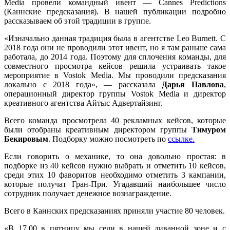
Media провели командный ивент — Cannes Predictions
(Каннские предсказания). В нашей публикации подробно
рассказываем об этой традиции в группе.
«Изначально данная традиция была в агентстве Leo Burnett. С
2018 года они не проводили этот ивент, но я там раньше сама
работала, до 2014 года. Поэтому для сплочения команды, для
совместного просмотра кейсов решила устраивать такое
мероприятие в Vostok Media. Мы проводили предсказания
локально с 2018 года», — рассказала
Дарья Павлова
,
операционный директор группы Vostok Media и директор
креативного агентства Айтыс Адвертайзинг.
Всего команда просмотрела 40 рекламных кейсов, которые
были отобраны креативным директором группы
Тимуром
Бекировым
. Подборку можно посмотреть по
ссылке.
Если говорить о механике, то она довольно простая: в
подборке из 40 кейсов нужно выбрать и отметить 10 кейсов,
среди этих 10 фаворитов необходимо отметить 3 кампании,
которые получат Гран-При. Угадавший наибольшее число
сотрудник получает денежное вознаграждение.
Всего в Каннских предсказаниях приняли участие 80 человек.
«В 17.00 в пятницу мы сели в нашей диванной зоне и с