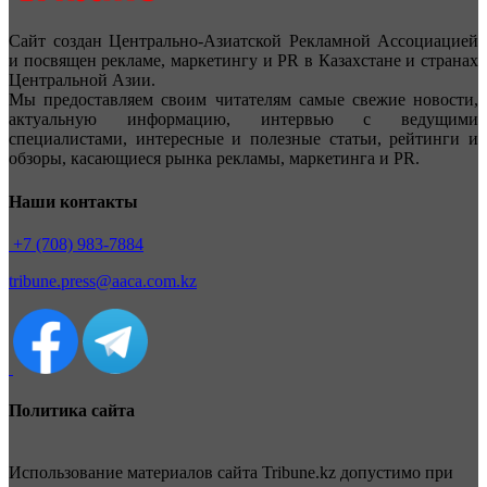
Сайт создан Центрально-Азиатской Рекламной Ассоциацией
и посвящен рекламе, маркетингу и PR в Казахстане и странах
Центральной Азии.
Мы предоставляем своим читателям самые свежие новости,
актуальную информацию, интервью с ведущими
специалистами, интересные и полезные статьи, рейтинги и
обзоры, касающиеся рынка рекламы, маркетинга и PR.
Наши контакты
+7 (708) 983-7884
tribune.press@aaca.com.kz
Политика сайта
Использование материалов сайта Tribune.kz допустимо при