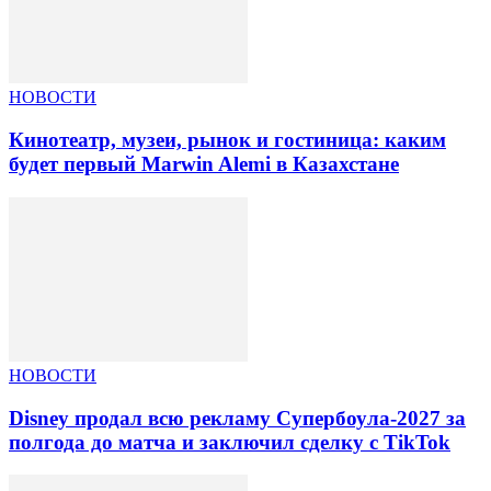
НОВОСТИ
Кинотеатр, музеи, рынок и гостиница: каким
будет первый Marwin Alemi в Казахстане
НОВОСТИ
Disney продал всю рекламу Супербоула-2027 за
полгода до матча и заключил сделку с TikTok