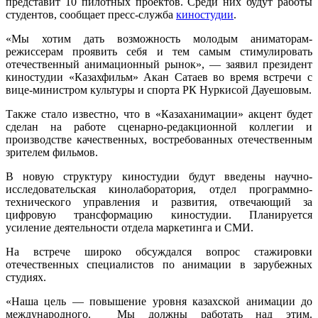
представит 10 пилотных проектов. Среди них будут работы
студентов, сообщает пресс-служба
киностудии
.
«Мы хотим дать возможность молодым аниматорам-
режиссерам проявить себя и тем самым стимулировать
отечественный анимационный рынок», — заявил президент
киностудии «Казахфильм» Акан Сатаев во время встречи с
вице-министром культуры и спорта РК Нуркисой Дауешовым.
Также стало известно, что в «Казаханимации» акцент будет
сделан на работе сценарно-редакционной коллегии и
производстве качественных, востребованных отечественным
зрителем фильмов.
В новую структуру киностудии будут введены научно-
исследовательская кинолаборатория, отдел программно-
технического управления и развития, отвечающий за
цифровую трансформацию киностудии. Планируется
усиление деятельности отдела маркетинга и СМИ.
На встрече широко обсуждался вопрос стажировки
отечественных специалистов по анимации в зарубежных
студиях.
«Наша цель — повышение уровня казахской анимации до
международного. Мы должны работать над этим.