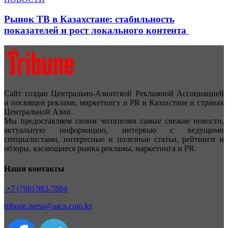
Рынок ТВ в Казахстане: стабильность
показателей и рост локального контента
Сайт создан Центрально-Азиатской Рекламной Ассоциацией
и посвящен рекламе, маркетингу и PR в Казахстане и странах
Центральной Азии.
Мы предоставляем своим читателям самые свежие новости,
актуальную информацию, интервью с ведущими
специалистами, интересные и полезные статьи, рейтинги и
обзоры, касающиеся рынка рекламы, маркетинга и PR.
Наши контакты
+7 (708) 983-7884
tribune.press@aaca.com.kz