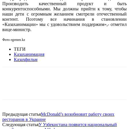
Производить качественный продукт и быть
конкурентоспособными. Мы должны прийти к тому, чтобы
наши дети с огромным желанием смотрели отечественный
контент. Поэтому все начинания в становлении
«Казаханимации» мы с удовольствием поддержим»,- отметил
вице-министр.
Фото egemen.kz
ТЕГИ
Казаханимация
Казахфильм
Facebook
WhatsApp
Telegram
Предыдущая статья
McDonald’s возобновит работу своих
ресторанов в Украине
Следующая статья
У Узбекистана появится национальный