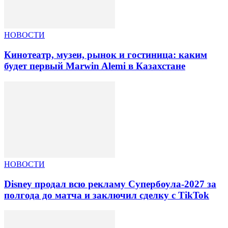
НОВОСТИ
Кинотеатр, музеи, рынок и гостиница: каким
будет первый Marwin Alemi в Казахстане
НОВОСТИ
Disney продал всю рекламу Супербоула-2027 за
полгода до матча и заключил сделку с TikTok