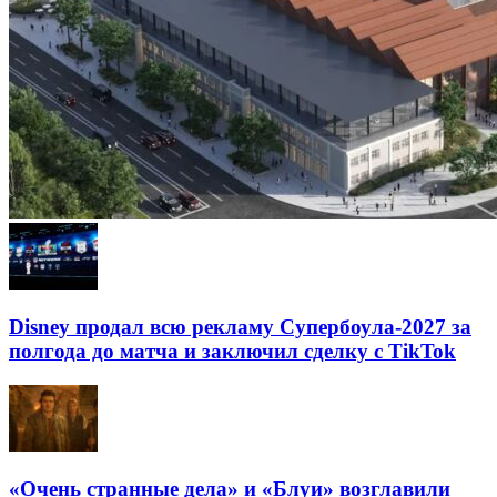
Disney продал всю рекламу Супербоула-2027 за
полгода до матча и заключил сделку с TikTok
«Очень странные дела» и «Блуи» возглавили