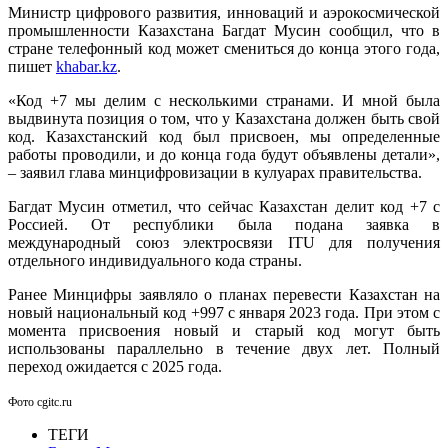
Министр цифрового развития, инноваций и аэрокосмической
промышленности Казахстана Багдат Мусин сообщил, что в
стране телефонный код может смениться до конца этого года,
пишет
khabar.kz
.
«Код +7 мы делим с несколькими странами. И мной была
выдвинута позиция о том, что у Казахстана должен быть свой
код. Казахстанский код был присвоен, мы определенные
работы проводили, и до конца года будут объявлены детали»,
– заявил глава минцифровизации в кулуарах правительства.
Багдат Мусин отметил, что сейчас Казахстан делит код +7 с
Россией. От республики была подана заявка в
международный союз электросвязи ITU для получения
отдельного индивидуального кода страны.
Ранее Минцифры заявляло о планах перевести Казахстан на
новый национальный код +997 с января 2023 года. При этом с
момента присвоения новый и старый код могут быть
использованы параллельно в течение двух лет. Полный
переход ожидается с 2025 года.
Фото cgitc.ru
ТЕГИ