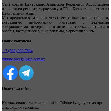
Сайт создан Центрально-Азиатской Рекламной Ассоциацией
и посвящен рекламе, маркетингу и PR в Казахстане и странах
Центральной Азии.
Мы предоставляем своим читателям самые свежие новости,
актуальную информацию, интервью с ведущими
специалистами, интересные и полезные статьи, рейтинги и
обзоры, касающиеся рынка рекламы, маркетинга и PR.
Наши контакты
+7 (708) 983-7884
tribune.press@aaca.com.kz
Политика сайта
Использование материалов сайта Tribune.kz допустимо при
следующих условиях: