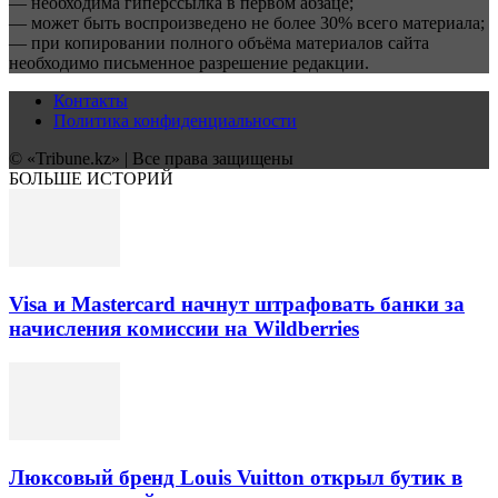
— необходима гиперссылка в первом абзаце;
— может быть воспроизведено не более 30% всего материала;
— при копировании полного объёма материалов сайта
необходимо письменное разрешение редакции.
Контакты
Политика конфиденциальности
© «Tribune.kz» | Все права защищены
БОЛЬШЕ ИСТОРИЙ
Visa и Mastercard начнут штрафовать банки за
начисления комиссии на Wildberries
Люксовый бренд Louis Vuitton открыл бутик в