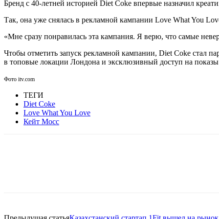
Бренд с 40-летней историей Diet Coke впервые назначил креа
Так, она уже снялась в рекламной кампании Love What You Lov
«Мне сразу понравилась эта кампания. Я верю, что самые неве
Чтобы отметить запуск рекламной кампании, Diet Coke стал п
в топовые локации Лондона и эксклюзивный доступ на показы
Фото itv.com
ТЕГИ
Diet Coke
Love What You Love
Кейт Мосс
Facebook
WhatsApp
Telegram
Предыдущая статья
Казахстанский стартап 1Fit вышел на рынок