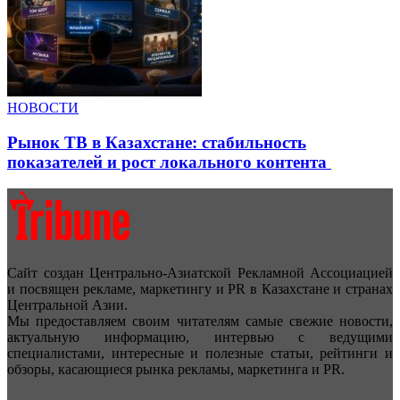
НОВОСТИ
Рынок ТВ в Казахстане: стабильность
показателей и рост локального контента
Сайт создан Центрально-Азиатской Рекламной Ассоциацией
и посвящен рекламе, маркетингу и PR в Казахстане и странах
Центральной Азии.
Мы предоставляем своим читателям самые свежие новости,
актуальную информацию, интервью с ведущими
специалистами, интересные и полезные статьи, рейтинги и
обзоры, касающиеся рынка рекламы, маркетинга и PR.