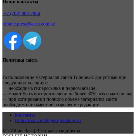
Наши контакты
+7 (708) 983-7884
tribune.press@aaca.com.kz
Политика сайта
Использование материалов сайта Tribune.kz допустимо при
следующих условиях:
— необходима гиперссылка в первом абзаце;
— может быть воспроизведено не более 30% всего материала;
— при копировании полного объёма материалов сайта
необходимо письменное разрешение редакции.
Контакты
Политика конфиденциальности
© «Tribune.kz» | Все права защищены