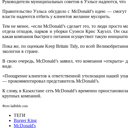
Руководители муниципальных советов в Уэльсе надеются, что 
Правительство Уэльса обсудило с McDonald’s идею — смогут 
власти надеются отбить у клиентов желание мусорить.
Тем не менее, «если McDonald’s сделает это, то люди просто 
отдела отходов, парков и уборки Суонси Крис Хауэлл. Он сказа
какая компания быстрого питания осуществит такую инициатив
Пока же, по оценкам Keep Britain Tidy, по всей Великобритан
экологии в стране.
В свою очередь, McDonald’s заявил, что компания «открыта» 
виде.
«Поощрение клиентов к ответственной утилизации нашей упак
— прокомментировал представитель McDonald’s.
К слову, в Казахстане сеть McDonald’s временно приостановил
крупных компаний.
Фото ladbible.com
ТЕГИ
Burger King
McDonald's