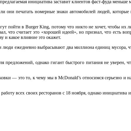
предлагаемая инициатива заставит клиентов фаст-фуда меньше 
ли они печатать номерные знаки автомобилей людей, которые 
могут пойти в Burger King, потому что никто не хочет, чтобы их
л, что считает это «хорошей идеей», но признал, что есть вопр
у и какое влияние это окажет.
ии люди ежедневно выбрасывают два миллиона единиц мусора, что
для предложений, однако гигант быстрого питания не уверен, 
овки — это то, к чему мы в McDonald’s относимся серьезно и н
а работу всех своих ресторанов с 18 ноября, однако инициатива