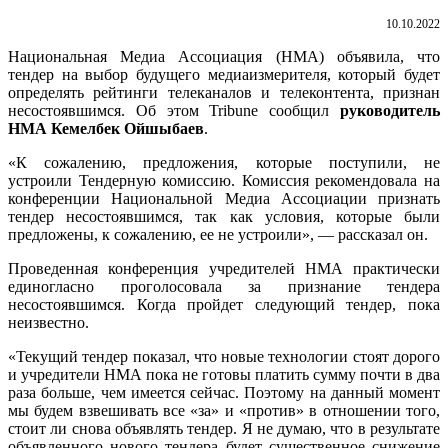
10.10.2022
Национальная Медиа Ассоциация (НМА) объявила, что
тендер на выбор будущего медиаизмерителя, который будет
определять рейтинги телеканалов и телеконтента, признан
несостоявшимся. Об этом Tribune сообщил
руководитель
НМА Кемелбек Ойшыбаев
.
«К сожалению, предложения, которые поступили, не
устроили Тендерную комиссию. Комиссия рекомендовала на
конференции Национальной Медиа Ассоциации признать
тендер несостоявшимся, так как условия, которые были
предложены, к сожалению, ее не устроили», — рассказал он.
Проведенная конференция учредителей НМА практически
единогласно проголосовала за признание тендера
несостоявшимся. Когда пройдет следующий тендер, пока
неизвестно.
«Текущий тендер показал, что новые технологии стоят дорого
и учредители НМА пока не готовы платить сумму почти в два
раза больше, чем имеется сейчас. Поэтому на данный момент
мы будем взвешивать все «за» и «против» в отношении того,
стоит ли снова объявлять тендер. Я не думаю, что в результате
объявленного нового тендера будет существенное снижение