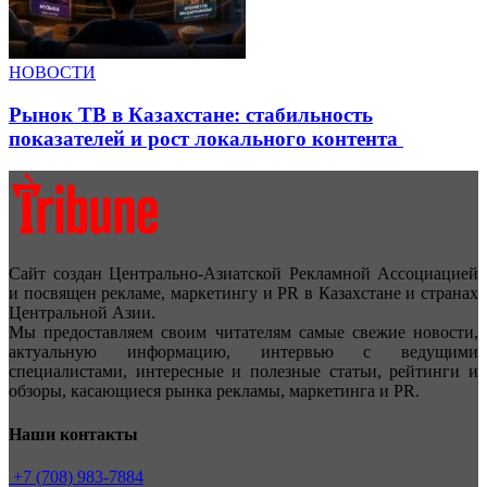
НОВОСТИ
Рынок ТВ в Казахстане: стабильность
показателей и рост локального контента
Сайт создан Центрально-Азиатской Рекламной Ассоциацией
и посвящен рекламе, маркетингу и PR в Казахстане и странах
Центральной Азии.
Мы предоставляем своим читателям самые свежие новости,
актуальную информацию, интервью с ведущими
специалистами, интересные и полезные статьи, рейтинги и
обзоры, касающиеся рынка рекламы, маркетинга и PR.
Наши контакты
+7 (708) 983-7884