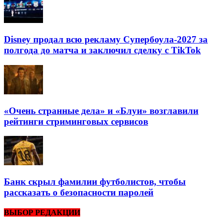
Disney продал всю рекламу Супербоула-2027 за
полгода до матча и заключил сделку с TikTok
«Очень странные дела» и «Блуи» возглавили
рейтинги стриминговых сервисов
Банк скрыл фамилии футболистов, чтобы
рассказать о безопасности паролей
ВЫБОР РЕДАКЦИИ