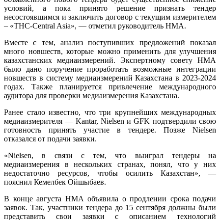
условий, а пока принято решение признать тендер
несостоявшимся и заключить договор с текущим измерителем
– «ТНС-Central Asia», — отметил руководитель НМА.
Вместе с тем, анализ поступивших предложений показал
много новшеств, которые можно применить для улучшения
казахстанских медиаизмерений. Экспертному совету НМА
было дано поручение проработать возможные интеграции
новшеств в систему медиаизмерений Казахстана в 2023-2024
годах. Также планируется привлечение международного
аудитора для проверки медиаизмерения Казахстана.
Ранее стало известно, что три крупнейших международных
медиаизмерителя — Kantar, Nielsen и GFK подтвердили свою
готовность принять участие в тендере. Позже Nielsen
отказался от подачи заявки.
«Nielsen, в связи с тем, что выиграл тендеры на
медиаизмерения в нескольких странах, понял, что у них
недостаточно ресурсов, чтобы осилить Казахстан», —
пояснил Кемелбек Ойшыбаев.
В конце августа НМА объявила о продлении срока подачи
заявок. Так, участники тендера до 15 сентября должны были
представить свои заявки с описанием технологий