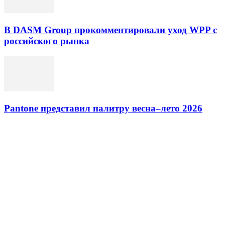
В DASM Group прокомментировали уход WPP с
российского рынка
Pantone представил палитру весна–лето 2026