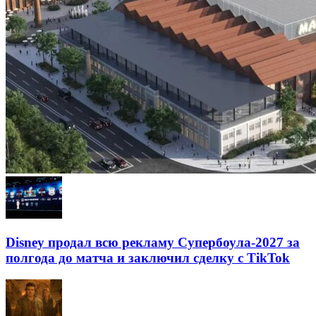
Disney продал всю рекламу Супербоула-2027 за
полгода до матча и заключил сделку с TikTok