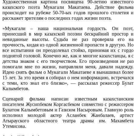
Художественная картина посвящена 90-летию известного
казахского поэта Мукагали Макатаева. Действие фильма
происходит на рубеже 50-70-ых годов прошлого столетия и
расскажет зрителям о последних годах жизни поэта.
«Мукагали – наша национальная гордость. Он поэт,
принесший в мир казахской поэзии бескрайний простор и
невиданные высоты. Судьба не раз проверяла его на
прочность, кидая из одной жизненной пропасти в другую. Но
все испытания он преодолевал стойко, принимая их с гордо
поднятой головой. Конечно же, как и многие казахстанцы, я с
детства знаком с его творчеством. Его произведения не раз
помогали мне по жизни, направляли меня, давали надежду.
Идею снять фильм о Мукагали Макатаеве я вынашивал более
15 лет. За это время я собирал о нем информацию, встречался
с теми, кто знал его близко», — рассказал режиссер Булат
Калымбетов.
Сценарий фильма написан известным казахстанским
писателем Жусипбеком Коргасбеком совместно с режиссером
Булатом Калымбетовым и Газизом Насыровым. Главную роль
исполнил молодой актер Асланбек Жанбалаев, артист
Атырауского областного театра драмы им. Махамбета
Утемисова.