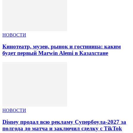
НОВОСТИ
Кинотеатр, музеи, рынок и гостиница: каким
будет первый Marwin Alemi в Казахстане
НОВОСТИ
Disney продал всю рекламу Супербоула-2027 за
полгода до матча и заключил сделку с TikTok