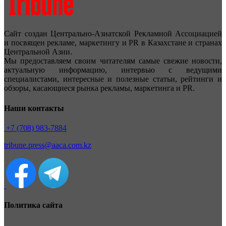
Сайт создан Центрально-Азиатской Рекламной Ассоциацией
и посвящен рекламе, маркетингу и PR в Казахстане и странах
Центральной Азии.
Мы предоставляем своим читателям самые свежие новости,
актуальную информацию, интервью с ведущими
специалистами, интересные и полезные статьи, рейтинги и
обзоры, касающиеся рынка рекламы, маркетинга и PR.
Наши контакты
+7 (708) 983-7884
tribune.press@aaca.com.kz
Политика сайта