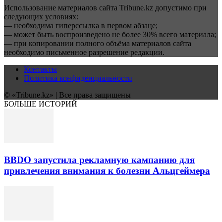
Использование материалов сайта Tribune.kz допустимо при
следующих условиях:
— необходима гиперссылка в первом абзаце;
— может быть воспроизведено не более 30% всего материала;
— при копировании полного объёма материалов сайта
необходимо письменное разрешение редакции.
Контакты
Политика конфиденциальности
© «Tribune.kz» | Все права защищены
БОЛЬШЕ ИСТОРИЙ
BBDO запустила рекламную кампанию для
привлечения внимания к болезни Альцгеймера