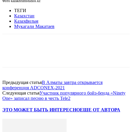
Фото kazakhfilmstudios.kz
ТЕГИ
Казахстан
Казахфильм
Мукагали Макатаев
Facebook
WhatsApp
Telegram
Предыдущая статья
В Алматы завтра открывается
конференция ADCONEX-2021
Следующая статья
Участник популярного бойз-бенда «Ninety
One» записал песню в честь Tele2
ЭТО МОЖЕТ БЫТЬ ИНТЕРЕСНО
ЕЩЕ ОТ АВТОРА