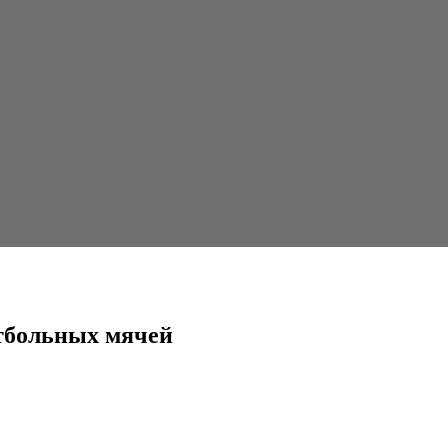
ей
утбольных мячей