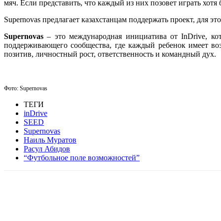
мяч. Если представить, что каждый из них позовет играть хотя
Supernovas предлагает казахстанцам поддержать проект, для э
Supernovas
– это международная инициатива от InDrive, ко
поддерживающего сообщества, где каждый ребенок имеет воз
позитив, личностный рост, ответственность и командный дух.
Фото: Supernovas
ТЕГИ
inDrive
SEED
Supernovas
Наиль Муратов
Расул Абидов
“Футбольное поле возможностей”
Facebook
WhatsApp
Telegram