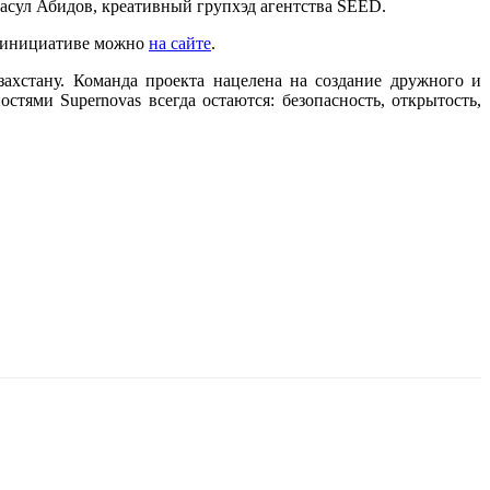
т Расул Абидов, креативный групхэд агентства SEED.
об инициативе можно
на сайте
.
ахстану. Команда проекта нацелена на создание дружного и
ями Supernovas всегда остаются: безопасность, открытость,