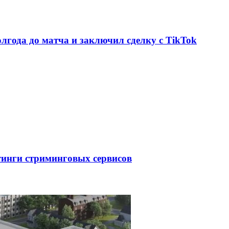
олгода до матча и заключил сделку с TikTok
тинги стриминговых сервисов