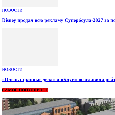
НОВОСТИ
Disney продал всю рекламу Супербоула-2027 за п
НОВОСТИ
«Очень странные дела» и «Блуи» возглавили рей
САМОЕ ПОПУЛЯРНОЕ