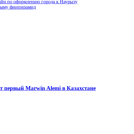
айн по оформлению города к Наурызу
кламу финпирамид
ет первый Marwin Alemi в Казахстане