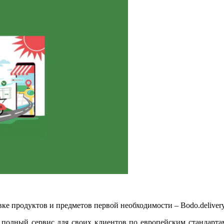
ке продуктов и предметов первой необходимости – Bodo.deliver
полный сервис для своих клиентов по европейским стандартам 