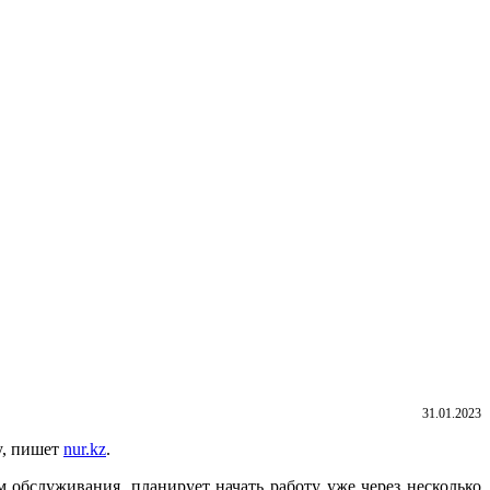
31.01.2023
y, пишет
nur.kz
.
обслуживания, планирует начать работу уже через несколько