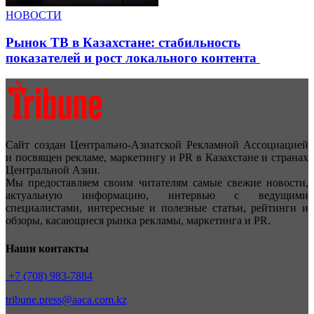
НОВОСТИ
Рынок ТВ в Казахстане: стабильность
показателей и рост локального контента
Сайт создан Центрально-Азиатской Рекламной Ассоциацией
и посвящен рекламе, маркетингу и PR в Казахстане и странах
Центральной Азии.
Мы предоставляем своим читателям самые свежие новости,
актуальную информацию, интервью с ведущими
специалистами, интересные и полезные статьи, рейтинги и
обзоры, касающиеся рынка рекламы, маркетинга и PR.
Наши контакты
+7 (708) 983-7884
tribune.press@aaca.com.kz