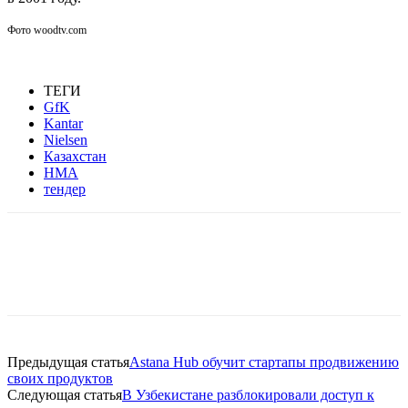
Фото woodtv.com
ТЕГИ
GfK
Kantar
Nielsen
Казахстан
НМА
тендер
Facebook
WhatsApp
Telegram
Предыдущая статья
Astana Hub обучит стартапы продвижению
своих продуктов
Следующая статья
В Узбекистане разблокировали доступ к