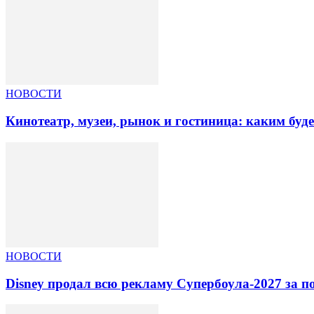
НОВОСТИ
Кинотеатр, музеи, рынок и гостиница: каким буд
НОВОСТИ
Disney продал всю рекламу Супербоула-2027 за п