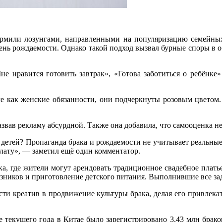
рмили лозунгами, направленными на популяризацию семейных
вень рождаемости. Однако такой подход вызвал бурные споры в о
е нравится готовить завтрак», «Готова заботиться о ребёнке
ме как женские обязанности, они подчеркнуты розовым цвето
звав рекламу абсурдной. Также она добавила, что самооценка не
 детей? Пропаганда брака и рождаемости не учитывает реальные
лату», — заметил ещё один комментатор.
, где жители могут арендовать традиционное свадебное платье
узников и приготовление детского питания. Выполнившие все за
сти креатив в продвижение культуры брака, делая его привлек
е текущего года в Китае было зарегистрировано 3,43 млн брако