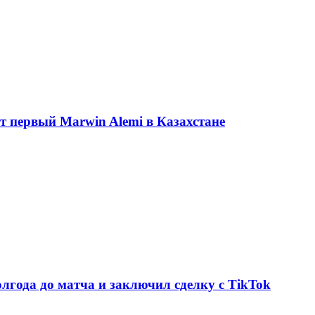
ет первый Marwin Alemi в Казахстане
олгода до матча и заключил сделку с TikTok