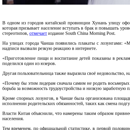
В одном из городов китайской провинции Хунань улицу офо
которая призывает население вступать в брак и повышать уро
стереотипов,
отмечает
издание South China Morning Post.
На улицах города Чанша появились плакаты с лозунгами: «Мн
надписи вызвали резкую реакцию в интернете.
«Приготовление пищи и воспитание детей показаны в рекла
поделился один из юзеров.
Другая пользовательница также выразила своё недовольство, на
«Почему бы этим лидерам сначала самим не родить восьмерых
борьба за возможность трудоустройства и низкую заработную п
Кроме спорных лозунгов, в Чанше была организована площадка
исполнении родительских обязанностей, таких как смена подг
Власти Китая объяснили, что намерены таким образом привне
населения.
Тем временем, по официальной статистике, в первой половин