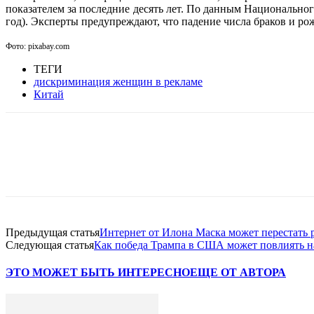
показателем за последние десять лет. По данным Национально
год). Эксперты предупреждают, что падение числа браков и ро
Фото: pixabay.com
ТЕГИ
дискриминация женщин в рекламе
Китай
Facebook
WhatsApp
Telegram
Предыдущая статья
Интернет от Илона Маска может перестать р
Следующая статья
Как победа Трампа в США может повлиять 
ЭТО МОЖЕТ БЫТЬ ИНТЕРЕСНО
ЕЩЕ ОТ АВТОРА