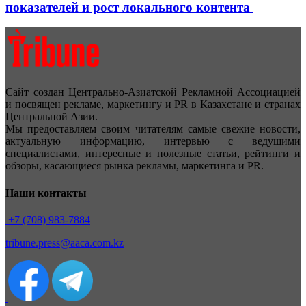
показателей и рост локального контента
Сайт создан Центрально-Азиатской Рекламной Ассоциацией
и посвящен рекламе, маркетингу и PR в Казахстане и странах
Центральной Азии.
Мы предоставляем своим читателям самые свежие новости,
актуальную информацию, интервью с ведущими
специалистами, интересные и полезные статьи, рейтинги и
обзоры, касающиеся рынка рекламы, маркетинга и PR.
Наши контакты
+7 (708) 983-7884
tribune.press@aaca.com.kz