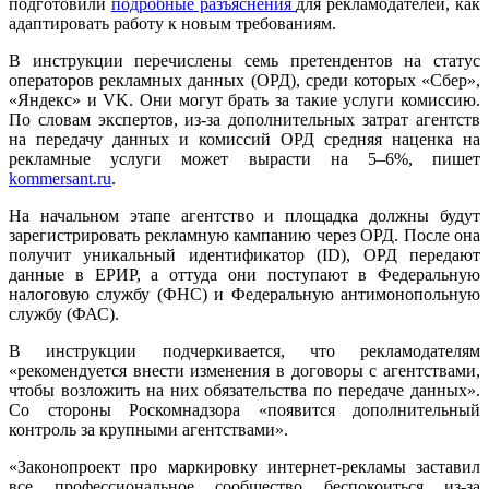
подготовили
подробные разъяснения
для рекламодателей, как
адаптировать работу к новым требованиям.
В инструкции перечислены семь претендентов на статус
операторов рекламных данных (ОРД), среди которых «Сбер»,
«Яндекс» и VK. Они могут брать за такие услуги комиссию.
По словам экспертов, из-за дополнительных затрат агентств
на передачу данных и комиссий ОРД средняя наценка на
рекламные услуги может вырасти на 5–6%, пишет
kommersant.ru
.
На начальном этапе агентство и площадка должны будут
зарегистрировать рекламную кампанию через ОРД. После она
получит уникальный идентификатор (ID), ОРД передают
данные в ЕРИР, а оттуда они поступают в Федеральную
налоговую службу (ФНС) и
Федеральную антимонопольную
службу (
ФАС).
В инструкции подчеркивается, что рекламодателям
«рекомендуется внести изменения в договоры с агентствами,
чтобы возложить на них обязательства по передаче данных».
Со стороны Роскомнадзора «появится дополнительный
контроль за крупными агентствами».
«Законопроект про маркировку интернет-рекламы заставил
все профессиональное сообщество беспокоиться из-за