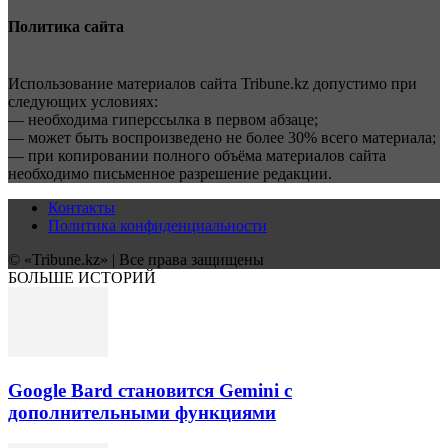
Политика сайта
Использование материалов сайта Tribune.kz допустимо при
следующих условиях:
— необходима гиперссылка в первом абзаце;
— может быть воспроизведено не более 30% всего материала;
— при копировании полного объёма материалов сайта
необходимо письменное разрешение редакции.
Контакты
Политика конфиденциальности
© «Tribune.kz» | Все права защищены
БОЛЬШЕ ИСТОРИЙ
Google Bard становится Gemini с
дополнительными функциями