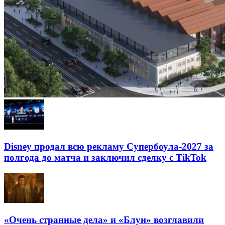
Disney продал всю рекламу Супербоула-2027 за
полгода до матча и заключил сделку с TikTok
«Очень странные дела» и «Блуи» возглавили