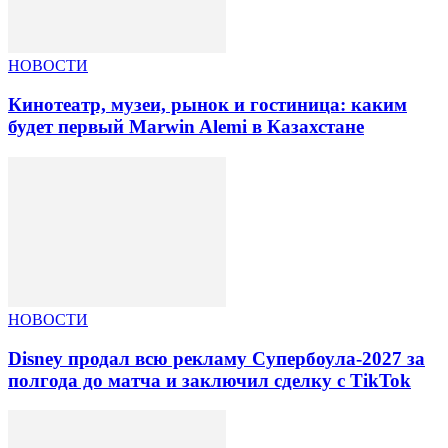
НОВОСТИ
Кинотеатр, музеи, рынок и гостиница: каким
будет первый Marwin Alemi в Казахстане
НОВОСТИ
Disney продал всю рекламу Супербоула-2027 за
полгода до матча и заключил сделку с TikTok