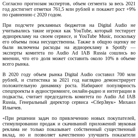
Согласно прогнозам экспертов, объем сегмента за весь 2021
год достигнет отметки 761,5 млн рублей и покажет рост +9%
по сравнению с 2020 годом.
При подсчете рекламных бюджетов на Digital Audio не
учитывались такие игроки как YouTube, который тестирует
аудиорекламу на своем сервисе, и YouTube Music, поскольку
его объемы пока несущественны. Также в общую оценку не
были включены расходы на аудиорекламу в Spotify —
эксперты комитета по Audio Ad IAB Russia сошлись во
мнении, что его доля может составить около 10% в объеме
всего рынка.
В 2020 году объем рынка Digital Audio составил 700 млн
рублей, и статистика за 2021 год наглядно демонстрирует
положительную динамику роста. Набирают популярность
спецпроекты в аудиостриминге, онлайн-радио и интеграции в
подкасты, считает председатель комитета по Audio Ad IAB
Russia, Генеральный директор сервиса «СберЗвук» Михаил
Ильичев.
«При решении задач по привлечению новых покупателей,
стимулировании продаж и скачиваний приложений звуковая
реклама не только показывает собственный существенный
вклад, но и позволяет качественно улучшить показатели