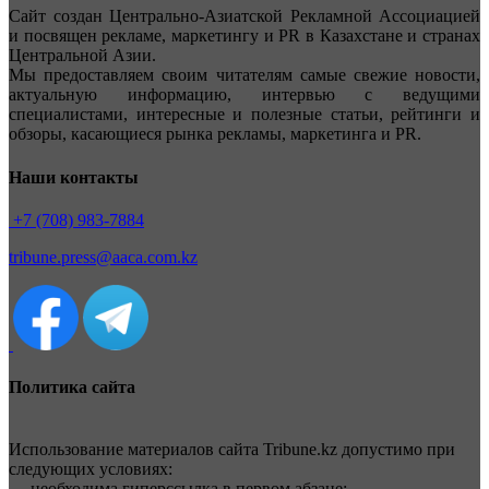
Сайт создан Центрально-Азиатской Рекламной Ассоциацией
и посвящен рекламе, маркетингу и PR в Казахстане и странах
Центральной Азии.
Мы предоставляем своим читателям самые свежие новости,
актуальную информацию, интервью с ведущими
специалистами, интересные и полезные статьи, рейтинги и
обзоры, касающиеся рынка рекламы, маркетинга и PR.
Наши контакты
+7 (708) 983-7884
tribune.press@aaca.com.kz
Политика сайта
Использование материалов сайта Tribune.kz допустимо при
следующих условиях:
— необходима гиперссылка в первом абзаце;