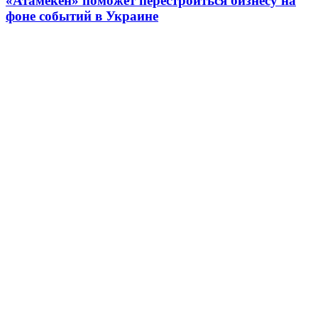
«Атамекен» поможет перестроиться бизнесу на
фоне событий в Украине