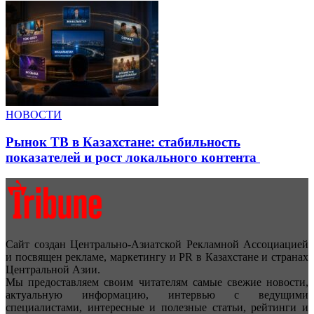
НОВОСТИ
Рынок ТВ в Казахстане: стабильность
показателей и рост локального контента
Сайт создан Центрально-Азиатской Рекламной Ассоциацией
и посвящен рекламе, маркетингу и PR в Казахстане и странах
Центральной Азии.
Мы предоставляем своим читателям самые свежие новости,
актуальную информацию, интервью с ведущими
специалистами, интересные и полезные статьи, рейтинги и