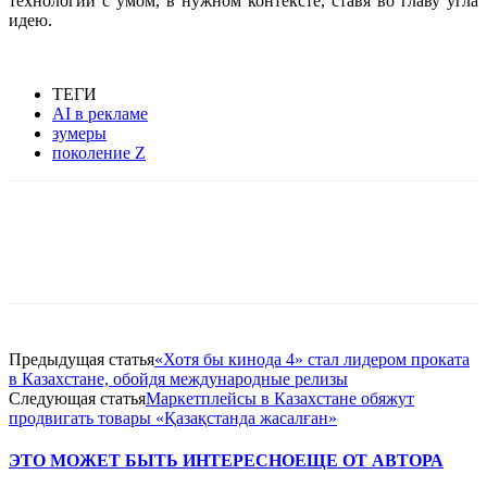
технологий с умом, в нужном контексте, ставя во главу угла
идею.
ТЕГИ
AI в рекламе
зумеры
поколение Z
Facebook
WhatsApp
Telegram
Предыдущая статья
«Хотя бы кинода 4» стал лидером проката
в Казахстане, обойдя международные релизы
Следующая статья
Маркетплейсы в Казахстане обяжут
продвигать товары «Қазақстанда жасалған»
ЭТО МОЖЕТ БЫТЬ ИНТЕРЕСНО
ЕЩЕ ОТ АВТОРА