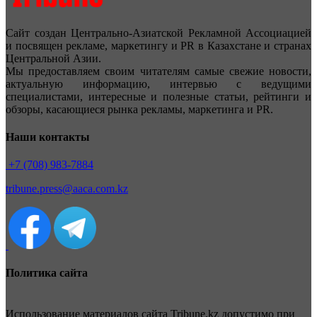
Сайт создан Центрально-Азиатской Рекламной Ассоциацией
и посвящен рекламе, маркетингу и PR в Казахстане и странах
Центральной Азии.
Мы предоставляем своим читателям самые свежие новости,
актуальную информацию, интервью с ведущими
специалистами, интересные и полезные статьи, рейтинги и
обзоры, касающиеся рынка рекламы, маркетинга и PR.
Наши контакты
+7 (708) 983-7884
tribune.press@aaca.com.kz
Политика сайта
Использование материалов сайта Tribune.kz допустимо при