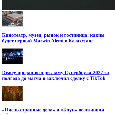
Кинотеатр, музеи, рынок и гостиница: каким
будет первый Marwin Alemi в Казахстане
Disney продал всю рекламу Супербоула-2027 за
полгода до матча и заключил сделку с TikTok
«Очень странные дела» и «Блуи» возглавили