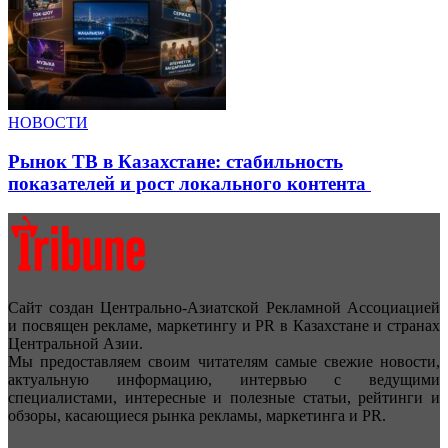
НОВОСТИ
Рынок ТВ в Казахстане: стабильность
показателей и рост локального контента
Сайт создан Центрально-Азиатской Рекламной Ассоциацией
и посвящен рекламе, маркетингу и PR в Казахстане и странах
Центральной Азии.
Мы предоставляем своим читателям самые свежие новости,
актуальную информацию, интервью с ведущими
специалистами, интересные и полезные статьи, рейтинги и
обзоры, касающиеся рынка рекламы, маркетинга и PR.