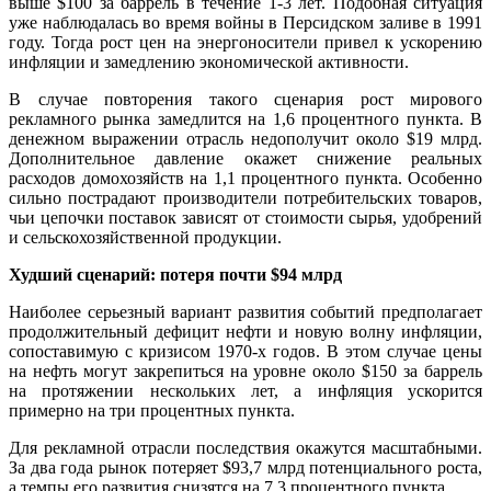
выше $100 за баррель в течение 1-3 лет. Подобная ситуация
уже наблюдалась во время войны в Персидском заливе в 1991
году. Тогда рост цен на энергоносители привел к ускорению
инфляции и замедлению экономической активности.
В случае повторения такого сценария рост мирового
рекламного рынка замедлится на 1,6 процентного пункта. В
денежном выражении отрасль недополучит около $19 млрд.
Дополнительное давление окажет снижение реальных
расходов домохозяйств на 1,1 процентного пункта. Особенно
сильно пострадают производители потребительских товаров,
чьи цепочки поставок зависят от стоимости сырья, удобрений
и сельскохозяйственной продукции.
Худший сценарий: потеря почти $94 млрд
Наиболее серьезный вариант развития событий предполагает
продолжительный дефицит нефти и новую волну инфляции,
сопоставимую с кризисом 1970-х годов. В этом случае цены
на нефть могут закрепиться на уровне около $150 за баррель
на протяжении нескольких лет, а инфляция ускорится
примерно на три процентных пункта.
Для рекламной отрасли последствия окажутся масштабными.
За два года рынок потеряет $93,7 млрд потенциального роста,
а темпы его развития снизятся на 7,3 процентного пункта.