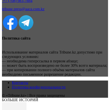
+7 (708) 983-7884
tribune.press@aaca.com.kz
Политика сайта
Использование материалов сайта Tribune.kz допустимо при
следующих условиях:
— необходима гиперссылка в первом абзаце;
— может быть воспроизведено не более 30% всего материала;
— при копировании полного объёма материалов сайта
необходимо письменное разрешение редакции.
Контакты
Политика конфиденциальности
© «Tribune.kz» | Все права защищены
БОЛЬШЕ ИСТОРИЙ