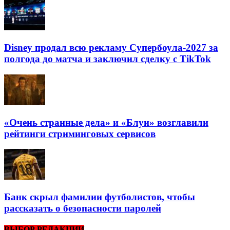
Disney продал всю рекламу Супербоула-2027 за
полгода до матча и заключил сделку с TikTok
«Очень странные дела» и «Блуи» возглавили
рейтинги стриминговых сервисов
Банк скрыл фамилии футболистов, чтобы
рассказать о безопасности паролей
ВЫБОР РЕДАКЦИИ