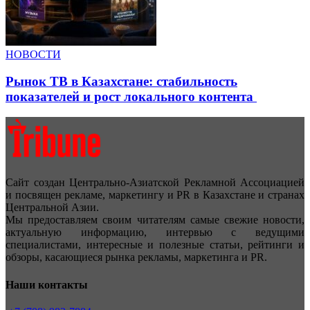
НОВОСТИ
Рынок ТВ в Казахстане: стабильность
показателей и рост локального контента
Сайт создан Центрально-Азиатской Рекламной Ассоциацией
и посвящен рекламе, маркетингу и PR в Казахстане и странах
Центральной Азии.
Мы предоставляем своим читателям самые свежие новости,
актуальную информацию, интервью с ведущими
специалистами, интересные и полезные статьи, рейтинги и
обзоры, касающиеся рынка рекламы, маркетинга и PR.
Наши контакты