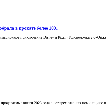
рала в прокате более 103...
имационное приключение Disney и Pixar «Головоломка 2»/«Ойжұм
родаваемые книги 2023 года в четырех главных номинациях: в к