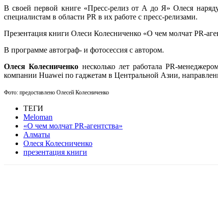
В своей первой книге «Пресс-релиз от А до Я» Олеся наряд
специалистам в области PR в их работе с пресс-релизами.
Презентация
книги Олеси Колесниченко «О чем молчат PR-аге
В программе автограф- и фотосессия с автором.
Олеся Колесниченко
несколько лет работала PR-менеджером
компании Huawei по гаджетам в Центральной Азии, направление
Фото: предоставлено Олесей Колесниченко
ТЕГИ
Meloman
«О чем молчат PR-агентства»
Алматы
Олеся Колесниченко
презентация книги
Facebook
WhatsApp
Telegram