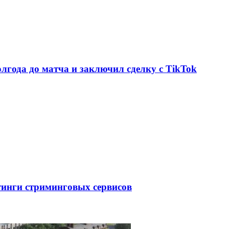
олгода до матча и заключил сделку с TikTok
тинги стриминговых сервисов