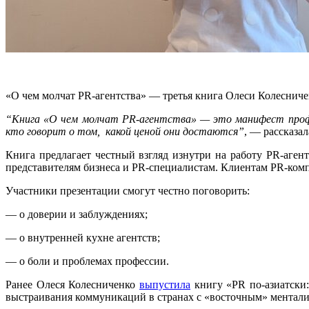
«О чем молчат PR-агентства» — третья книга Олеси Колесниче
“
Книга «О чем молчат PR-агентства» — это манифест профес
кто говорит о том, какой ценой они достаются
”
, — рассказа
Книга предлагает честный взгляд изнутри на работу PR-аген
представителям бизнеса и PR-специалистам. Клиентам PR-ком
Участники презентации смогут честно поговорить:
— о доверии и заблуждениях;
— о внутренней кухне агентств;
— о боли и проблемах профессии.
Ранее Олеся Колесниченко
выпустила
книгу «PR по-азиатски:
выстраивания коммуникаций в странах с «восточным» ментали