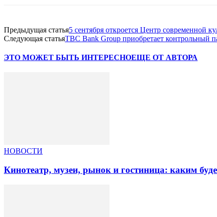
Предыдущая статья
5 сентября откроется Центр современной 
Следующая статья
TBC Bank Group приобретает контрольный п
ЭТО МОЖЕТ БЫТЬ ИНТЕРЕСНО
ЕЩЕ ОТ АВТОРА
НОВОСТИ
Кинотеатр, музеи, рынок и гостиница: каким буд