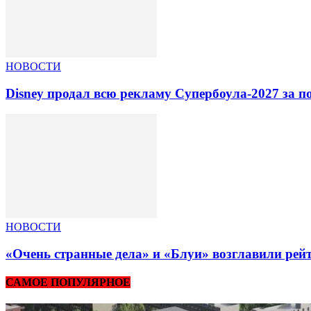
НОВОСТИ
Disney продал всю рекламу Супербоула-2027 за п
НОВОСТИ
«Очень странные дела» и «Блуи» возглавили рей
САМОЕ ПОПУЛЯРНОЕ