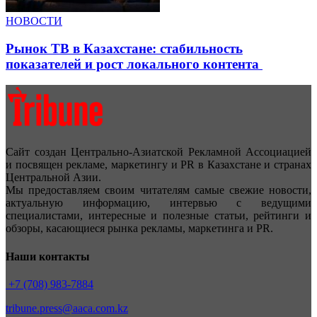
НОВОСТИ
Рынок ТВ в Казахстане: стабильность
показателей и рост локального контента
Сайт создан Центрально-Азиатской Рекламной Ассоциацией
и посвящен рекламе, маркетингу и PR в Казахстане и странах
Центральной Азии.
Мы предоставляем своим читателям самые свежие новости,
актуальную информацию, интервью с ведущими
специалистами, интересные и полезные статьи, рейтинги и
обзоры, касающиеся рынка рекламы, маркетинга и PR.
Наши контакты
+7 (708) 983-7884
tribune.press@aaca.com.kz