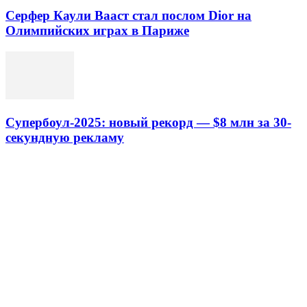
Серфер Каули Вааст стал послом Dior на
Олимпийских играх в Париже
Супербоул-2025: новый рекорд — $8 млн за 30-
секундную рекламу