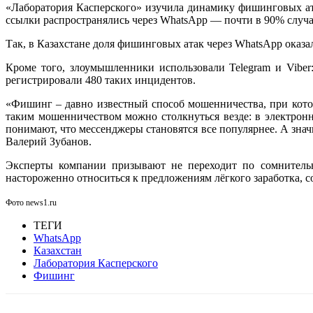
«Лаборатория Касперского» изучила динамику фишинговых ата
ссылки распространялись через WhatsApp — почти в 90% случа
Так, в Казахстане доля фишинговых атак через WhatsApp оказ
Кроме того, злоумышленники использовали Telegram и Vibe
регистрировали 480 таких инцидентов.
«Фишинг – давно известный способ мошенничества, при кото
таким мошенничеством можно столкнуться везде: в электрон
понимают, что мессенджеры становятся все популярнее. А зн
Валерий Зубанов.
Эксперты компании призывают не переходит по сомнитель
настороженно относиться к предложениям лёгкого заработка, 
Фото news1.ru
ТЕГИ
WhatsApp
Казахстан
Лаборатория Касперского
Фишинг