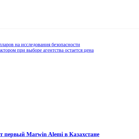
лларов на исследования безопасности
тором при выборе агентства остается цена
ет первый Marwin Alemi в Казахстане