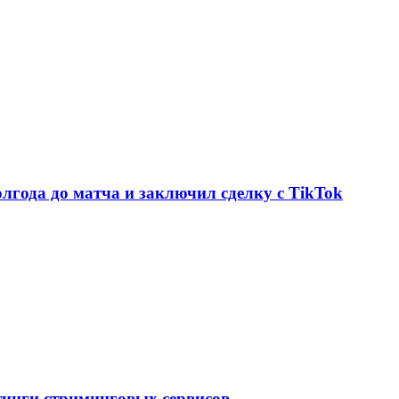
олгода до матча и заключил сделку с TikTok
тинги стриминговых сервисов