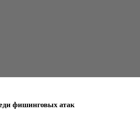
ых атак
реди фишинговых атак