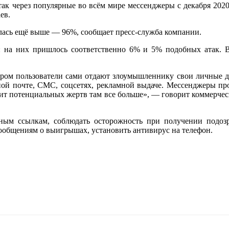
к через популярные во всём мире мессенджеры с декабря 2020
ев.
алась ещё выше — 96%, сообщает пресс-служба компании.
r: на них пришлось соответственно 6% и 5% подобных атак. 
ром пользователи сами отдают злоумышленнику свои личные да
ной почте, СМС, соцсетях, рекламной выдаче. Мессенджеры пр
ачит потенциальных жертв там все больше», — говорит коммерче
ным ссылкам, соблюдать осторожность при получении под
сообщениям о выигрышах, установить антивирус на телефон.