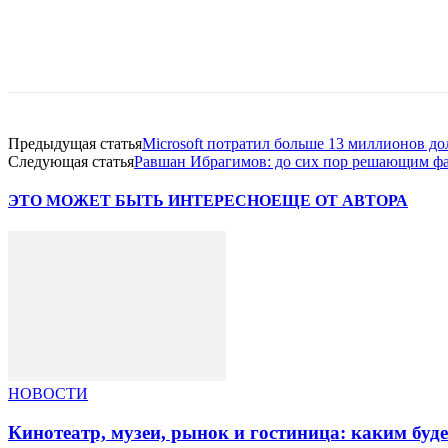
Facebook
WhatsApp
Telegram
Предыдущая статья
Microsoft потратил больше 13 миллионов до
Следующая статья
Равшан Ибрагимов: до сих пор решающим фак
ЭТО МОЖЕТ БЫТЬ ИНТЕРЕСНО
ЕЩЕ ОТ АВТОРА
НОВОСТИ
Кинотеатр, музеи, рынок и гостиница: каким буд