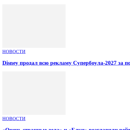
НОВОСТИ
Disney продал всю рекламу Супербоула-2027 за п
НОВОСТИ
«Очень странные дела» и «Блуи» возглавили рей