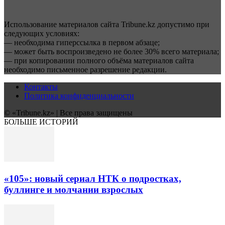
Использование материалов сайта Tribune.kz допустимо при
следующих условиях:
— необходима гиперссылка в первом абзаце;
— может быть воспроизведено не более 30% всего материала;
— при копировании полного объёма материалов сайта
необходимо письменное разрешение редакции.
Контакты
Политика конфиденциальности
© «Tribune.kz» | Все права защищены
БОЛЬШЕ ИСТОРИЙ
«105»: новый сериал НТК о подростках,
буллинге и молчании взрослых