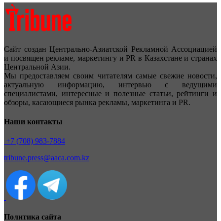
Сайт создан Центрально-Азиатской Рекламной Ассоциацией
и посвящен рекламе, маркетингу и PR в Казахстане и странах
Центральной Азии.
Мы предоставляем своим читателям самые свежие новости,
актуальную информацию, интервью с ведущими
специалистами, интересные и полезные статьи, рейтинги и
обзоры, касающиеся рынка рекламы, маркетинга и PR.
Наши контакты
+7 (708) 983-7884
tribune.press@aaca.com.kz
Политика сайта