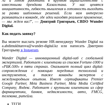
AI и готов работать в крупном digital-агентстве с
известными брендами Казахстана. У нас ценятся
инициативность, гибкость мышления и готовность выходить
за рамки шаблонных решений. Если вам интересно
развиваться в команде, где идеи находят реальное применение,
— мы ждем вас!
”, —
Дмитрий Григорьев, CBDO Wunder
Digital.
Как подать заявку?
Вы можете выслать резюме HR-менеджеру Wunder Digital на
a.abdimukhtarova@wunder-digital.kz
или написать Дмитрию
Григорьеву
в Instagram
.
Wunder Digital — инновационный digital-хаб с глобальной
экспертизой. Работает с клиентами из списков Fortune-1000 и
«РБК-500» в пяти странах. Оказывает полный цикл digital-
сопровождения с помощью передовых технологий и
инструментов, а также команды экспертов с
международным опытом. Имеет сертификаты Premier
Google Partner, Meta Business Partner, Meta Media Certified
Company, Яндекс. Работает с крупными клиентами из сфер
фармацевтики, банков, недвижимости, авто, FMCG,
телекома, ритейла.
ТЕГИ