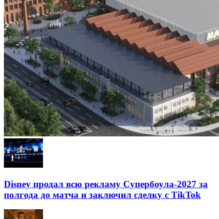
Disney продал всю рекламу Супербоула-2027 за
полгода до матча и заключил сделку с TikTok