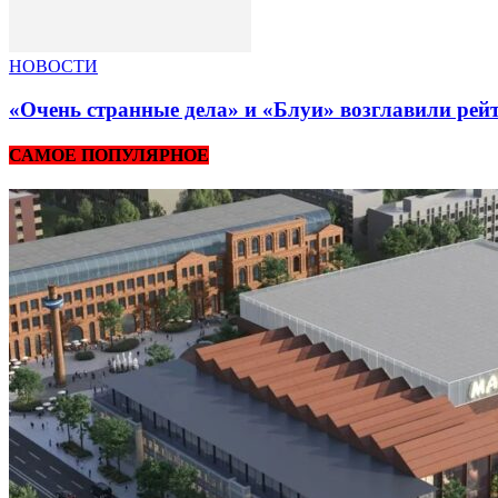
НОВОСТИ
«Очень странные дела» и «Блуи» возглавили рей
САМОЕ ПОПУЛЯРНОЕ