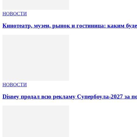
НОВОСТИ
Кинотеатр, музеи, рынок и гостиница: каким буд
НОВОСТИ
Disney продал всю рекламу Супербоула-2027 за п