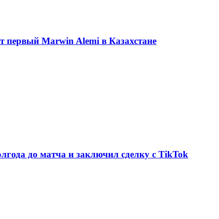
ет первый Marwin Alemi в Казахстане
олгода до матча и заключил сделку с TikTok