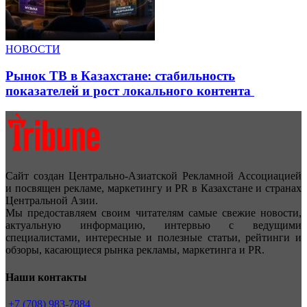
НОВОСТИ
Рынок ТВ в Казахстане: стабильность
показателей и рост локального контента
Сайт создан Центрально-Азиатской Рекламной Ассоциацией
и посвящен рекламе, маркетингу и PR в Казахстане и странах
Центральной Азии.
Мы предоставляем своим читателям самые свежие новости,
актуальную информацию, интервью с ведущими
специалистами, интересные и полезные статьи, рейтинги и
обзоры, касающиеся рынка рекламы, маркетинга и PR.
Наши контакты
+7 (708) 983-7884