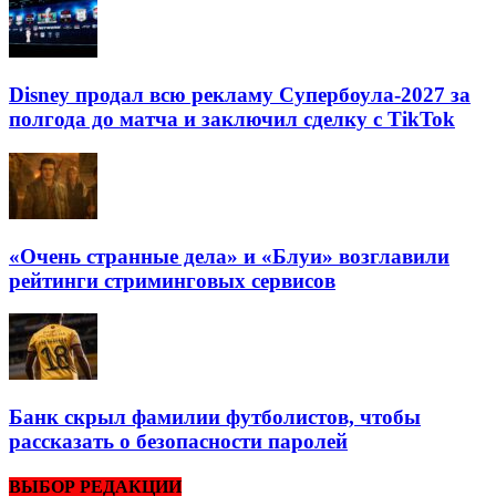
Disney продал всю рекламу Супербоула-2027 за
полгода до матча и заключил сделку с TikTok
«Очень странные дела» и «Блуи» возглавили
рейтинги стриминговых сервисов
Банк скрыл фамилии футболистов, чтобы
рассказать о безопасности паролей
ВЫБОР РЕДАКЦИИ