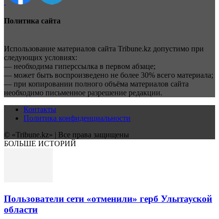
Политика сайта
Использование материалов сайта Tribune.kz допустимо при
следующих условиях:
— необходима гиперссылка в первом абзаце;
— может быть воспроизведено не более 30% всего материала;
— при копировании полного объёма материалов сайта
необходимо письменное разрешение редакции.
Контакты
Политика конфиденциальности
© «Tribune.kz» | Все права защищены
БОЛЬШЕ ИСТОРИЙ
Пользователи сети «отменили» герб Улытауской
области