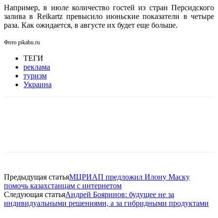
Например, в июле количество гостей из стран Персидского
залива в Reikartz превысило июньские показатели в четыре
раза. Как ожидается, в августе их будет еще больше.
Фото pikabu.ru
ТЕГИ
реклама
туризм
Украина
Facebook
WhatsApp
Telegram
Предыдущая статья
МЦРИАП предложил Илону Маску
помочь казахстанцам с интернетом
Следующая статья
Андрей Бояринов: будущее не за
индивидуальными решениями, а за гибридными продуктами