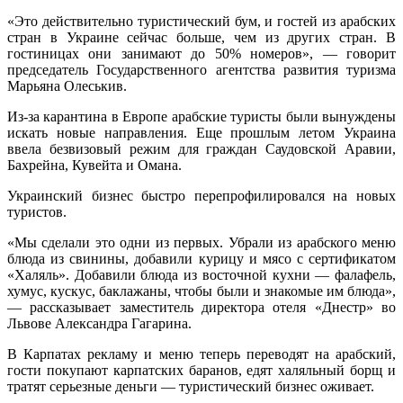
«Это действительно туристический бум, и гостей из арабских
стран в Украине сейчас больше, чем из других стран. В
гостиницах они занимают до 50% номеров», — говорит
председатель Государственного агентства развития туризма
Марьяна Олеськив.
Из-за карантина в Европе арабские туристы были вынуждены
искать новые направления. Еще прошлым летом Украина
ввела безвизовый режим для граждан Саудовской Аравии,
Бахрейна, Кувейта и Омана.
Украинский бизнес быстро перепрофилировался на новых
туристов.
«Мы сделали это одни из первых. Убрали из арабского меню
блюда из свинины, добавили курицу и мясо с сертификатом
«Халяль». Добавили блюда из восточной кухни — фалафель,
хумус, кускус, баклажаны, чтобы были и знакомые им блюда»,
— рассказывает заместитель директора отеля «Днестр» во
Львове Александра Гагарина.
В Карпатах рекламу и меню теперь переводят на арабский,
гости покупают карпатских баранов, едят халяльный борщ и
тратят серьезные деньги — туристический бизнес оживает.