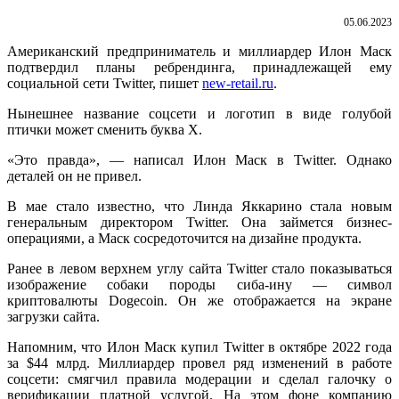
05.06.2023
Американский предприниматель и миллиардер Илон Маск
подтвердил планы ребрендинга, принадлежащей ему
социальной сети Twitter, пишет
new-retail.ru
.
Нынешнее название соцсети и логотип в виде голубой
птички может сменить буква Х.
«Это правда», — написал Илон Маск в Twitter. Однако
д
еталей он не привел.
В мае стало известно, что Линда Яккарино стала новым
генеральным директором Twitter. Она займется бизнес-
операциями, а Маск сосредоточится на дизайне продукта.
Ранее в левом верхнем углу сайта Twitter стало показываться
изображение собаки породы сиба-ину — символ
криптовалюты Dogecoin. Он же отображается на экране
загрузки сайта.
Напомним, что Илон Маск купил Twitter в октябре 2022 года
за $44 млрд. Миллиардер провел ряд изменений в работе
соцсети: смягчил правила модерации и сделал галочку о
верификации платной услугой. На этом фоне компанию