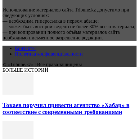
Использование материалов сайта Tribune.kz допустимо при
следующих условиях:
— необходима гиперссылка в первом абзаце;
— может быть воспроизведено не более 30% всего материала;
— при копировании полного объёма материалов сайта
необходимо письменное разрешение редакции.
Контакты
Политика конфиденциальности
© «Tribune.kz» | Все права защищены
БОЛЬШЕ ИСТОРИЙ
Токаев поручил привести агентство «Хабар» в
соответствие с современными требованиями