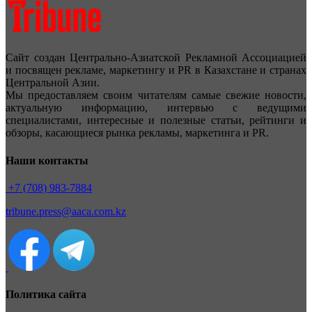
Сайт создан Центрально-Азиатской Рекламной Ассоциацией
и посвящен рекламе, маркетингу и PR в Казахстане и странах
Центральной Азии.
Мы предоставляем своим читателям самые свежие новости,
актуальную информацию, интервью с ведущими
специалистами, интересные и полезные статьи, рейтинги и
обзоры, касающиеся рынка рекламы, маркетинга и PR.
Наши контакты
+7 (708) 983-7884
tribune.press@aaca.com.kz
Политика сайта