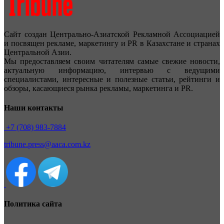
Сайт создан Центрально-Азиатской Рекламной Ассоциацией
и посвящен рекламе, маркетингу и PR в Казахстане и странах
Центральной Азии.
Мы предоставляем своим читателям самые свежие новости,
актуальную информацию, интервью с ведущими
специалистами, интересные и полезные статьи, рейтинги и
обзоры, касающиеся рынка рекламы, маркетинга и PR.
Наши контакты
+7 (708) 983-7884
tribune.press@aaca.com.kz
Политика сайта