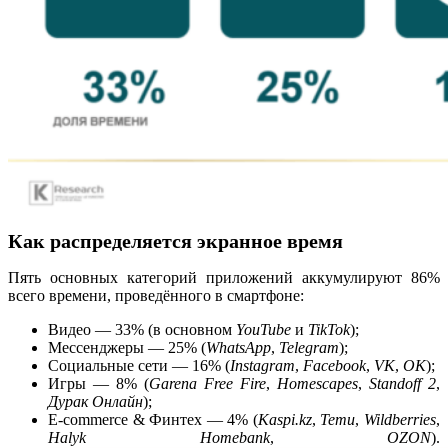
Как распределяется экранное время
Пять основных категорий приложений аккумулируют 86%
всего времени, проведённого в смартфоне:
Видео — 33% (в основном
YouTube
и
TikTok
);
Мессенджеры — 25% (
WhatsApp
,
Telegram
);
Социальные сети — 16% (
Instagram
,
Facebook
,
VK
,
OK
);
Игры — 8% (
Garena Free Fire
,
Homescapes
,
Standoff 2
,
Дурак Онлайн
);
E-commerce & Финтех — 4% (
Kaspi.kz
,
Temu
,
Wildberries
,
Halyk Homebank
,
OZON
).