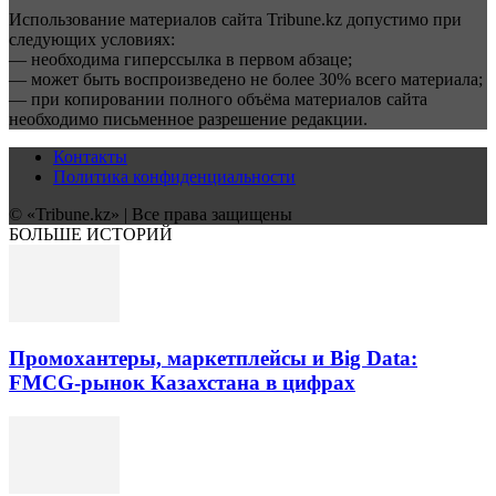
Использование материалов сайта Tribune.kz допустимо при
следующих условиях:
— необходима гиперссылка в первом абзаце;
— может быть воспроизведено не более 30% всего материала;
— при копировании полного объёма материалов сайта
необходимо письменное разрешение редакции.
Контакты
Политика конфиденциальности
© «Tribune.kz» | Все права защищены
БОЛЬШЕ ИСТОРИЙ
Промохантеры, маркетплейсы и Big Data:
FMCG-рынок Казахстана в цифрах