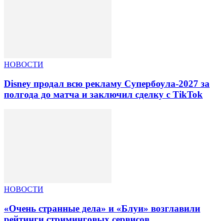
НОВОСТИ
Disney продал всю рекламу Супербоула-2027 за
полгода до матча и заключил сделку с TikTok
НОВОСТИ
«Очень странные дела» и «Блуи» возглавили
рейтинги стриминговых сервисов