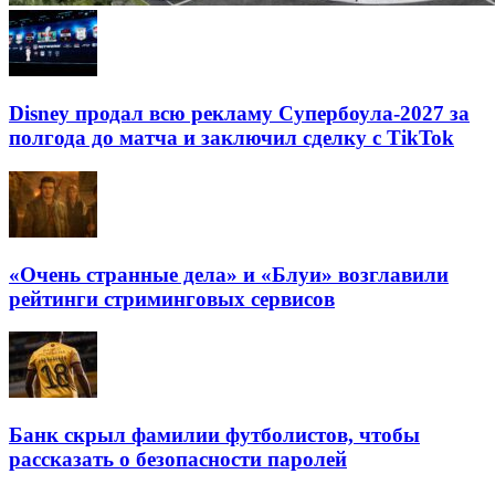
Disney продал всю рекламу Супербоула-2027 за
полгода до матча и заключил сделку с TikTok
«Очень странные дела» и «Блуи» возглавили
рейтинги стриминговых сервисов
Банк скрыл фамилии футболистов, чтобы
рассказать о безопасности паролей