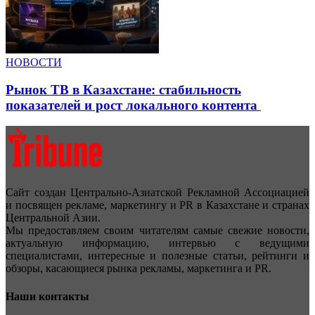
НОВОСТИ
Рынок ТВ в Казахстане: стабильность
показателей и рост локального контента
Сайт создан Центрально-Азиатской Рекламной Ассоциацией
и посвящен рекламе, маркетингу и PR в Казахстане и странах
Центральной Азии.
Мы предоставляем своим читателям самые свежие новости,
актуальную информацию, интервью с ведущими
специалистами, интересные и полезные статьи, рейтинги и
обзоры, касающиеся рынка рекламы, маркетинга и PR.
Наши контакты