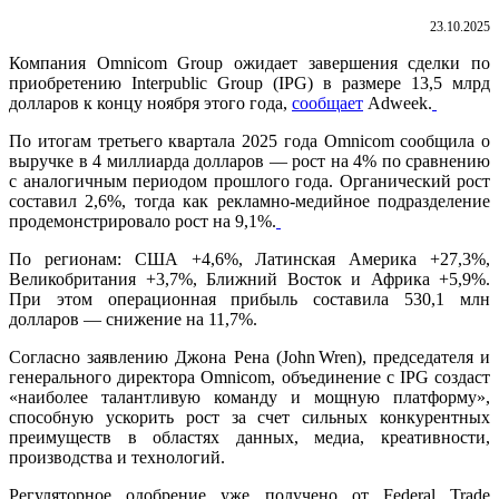
23.10.2025
Компания Omnicom Group ожидает завершения сделки по
приобретению Interpublic Group (IPG) в размере 13,5 млрд
долларов к концу ноября этого года,
сообщает
Adweek.
По итогам третьего квартала 2025 года Omnicom сообщила о
выручке в 4 миллиарда долларов — рост на 4% по сравнению
с аналогичным периодом прошлого года. Органический рост
составил 2,6%, тогда как рекламно­-медийное подразделение
продемонстрировало рост на 9,1%.
По регионам: США +4,6%, Латинская Америка +27,3%,
Великобритания +3,7%, Ближний Восток и Африка +5,9%.
При этом операционная прибыль составила 530,1 млн
долларов — снижение на 11,7%.
Согласно заявлению Джона Рена (John Wren), председателя и
генерального директора Omnicom, объединение с IPG создаст
«наиболее талантливую команду и мощную платформу»,
способную ускорить рост за счет сильных конкурентных
преимуществ в областях данных, медиа, креативности,
производства и технологий.
Регуляторное одобрение уже получено от Federal Trade