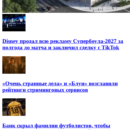
Disney продал всю рекламу Супербоула-2027 за
полгода до матча и заключил сделку с TikTok
«Очень странные дела» и «Блуи» возглавили
рейтинги стриминговых сервисов
Банк скрыл фамилии футболистов, чтобы