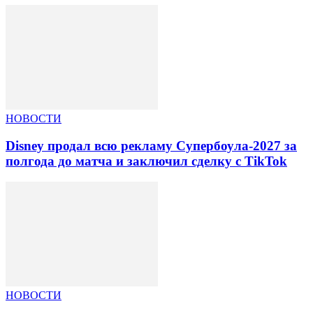
НОВОСТИ
Disney продал всю рекламу Супербоула-2027 за
полгода до матча и заключил сделку с TikTok
НОВОСТИ