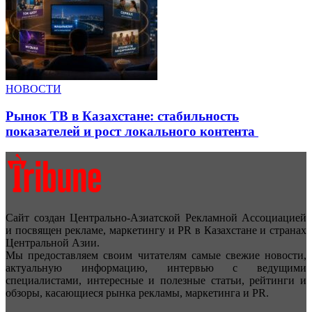
НОВОСТИ
Рынок ТВ в Казахстане: стабильность
показателей и рост локального контента
Сайт создан Центрально-Азиатской Рекламной Ассоциацией
и посвящен рекламе, маркетингу и PR в Казахстане и странах
Центральной Азии.
Мы предоставляем своим читателям самые свежие новости,
актуальную информацию, интервью с ведущими
специалистами, интересные и полезные статьи, рейтинги и
обзоры, касающиеся рынка рекламы, маркетинга и PR.