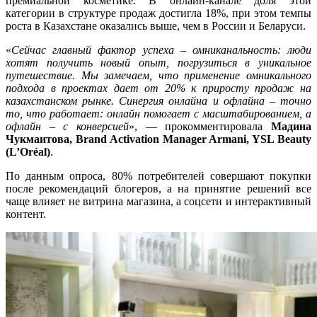
премиальной косметике. В онлайн-канале доля этой
категории в структуре продаж достигла 18%, при этом темпы
роста в Казахстане оказались выше, чем в России и Беларуси.
«
Сейчас главный фактор успеха – омниканальность: люди
хотят получить новый опыт, погрузиться в уникальное
путешествие. Мы замечаем, что применение омникального
подхода в проектах дает от 20% к приросту продаж на
казахстанском рынке. Синергия онлайна и офлайна – точно
то, что работает: онлайн помогает с масштабированием, а
офлайн – с конверсией
», — прокомментировала
Мадина
Чукмаитова, Brand Activation Manager Armani, YSL Beauty
(L’Oréal)
.
По данным опроса, 80% потребителей совершают покупки
после рекомендаций блогеров, а на принятие решений все
чаще влияет не витрина магазина, а соцсети и интерактивный
контент.