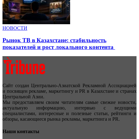
НОВОСТИ
Рынок ТВ в Казахстане: стабильность
показателей и рост локального контента
Сайт создан Центрально-Азиатской Рекламной Ассоциацией
и посвящен рекламе, маркетингу и PR в Казахстане и странах
Центральной Азии.
Мы предоставляем своим читателям самые свежие новости,
актуальную информацию, интервью с ведущими
специалистами, интересные и полезные статьи, рейтинги и
обзоры, касающиеся рынка рекламы, маркетинга и PR.
Наши контакты