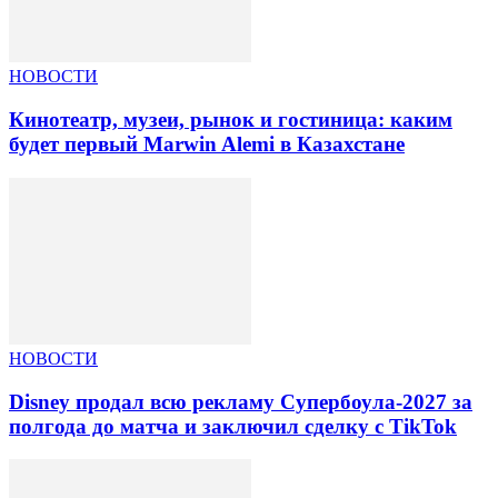
НОВОСТИ
Кинотеатр, музеи, рынок и гостиница: каким
будет первый Marwin Alemi в Казахстане
НОВОСТИ
Disney продал всю рекламу Супербоула-2027 за
полгода до матча и заключил сделку с TikTok