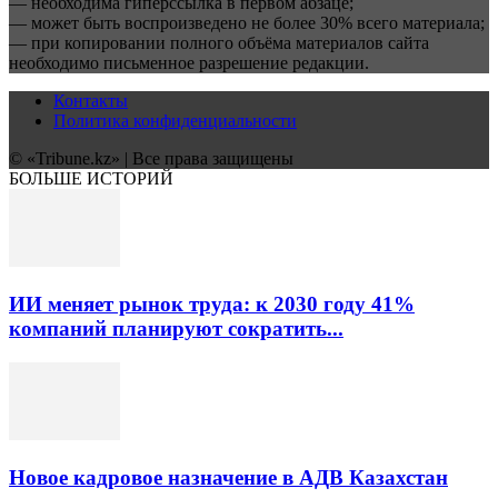
— необходима гиперссылка в первом абзаце;
— может быть воспроизведено не более 30% всего материала;
— при копировании полного объёма материалов сайта
необходимо письменное разрешение редакции.
Контакты
Политика конфиденциальности
© «Tribune.kz» | Все права защищены
БОЛЬШЕ ИСТОРИЙ
ИИ меняет рынок труда: к 2030 году 41%
компаний планируют сократить...
Новое кадровое назначение в АДВ Казахстан