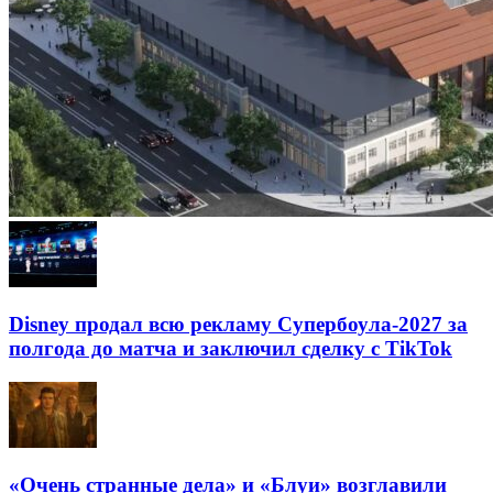
Disney продал всю рекламу Супербоула-2027 за
полгода до матча и заключил сделку с TikTok
«Очень странные дела» и «Блуи» возглавили