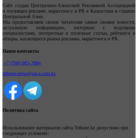
Сайт создан Центрально-Азиатской Рекламной Ассоциацией
и посвящен рекламе, маркетингу и PR в Казахстане и странах
Центральной Азии.
Мы предоставляем своим читателям самые свежие новости,
актуальную информацию, интервью с ведущими
специалистами, интересные и полезные статьи, рейтинги и
обзоры, касающиеся рынка рекламы, маркетинга и PR.
Наши контакты
+7 (708) 983-7884
tribune.press@aaca.com.kz
Политика сайта
Использование материалов сайта Tribune.kz допустимо при
следующих условиях: