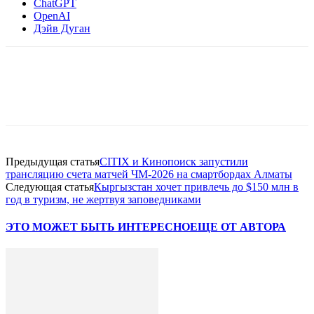
ChatGPT
OpenAI
Дэйв Дуган
Facebook
WhatsApp
Telegram
Предыдущая статья
CITIX и Кинопоиск запустили
трансляцию счета матчей ЧМ-2026 на смартбордах Алматы
Следующая статья
Кыргызстан хочет привлечь до $150 млн в
год в туризм, не жертвуя заповедниками
ЭТО МОЖЕТ БЫТЬ ИНТЕРЕСНО
ЕЩЕ ОТ АВТОРА