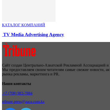
КАТАЛОГ КОМПАНИЙ
TV Media Advertising Agency
Сайт создан Центрально-Азиатской Рекламной Ассоциацией и 
Мы предоставляем своим читателям самые свежие новости, ак
рынка рекламы, маркетинга и PR.
Наши контакты
+7 (708) 983-7884
tribune.press@aaca.com.kz