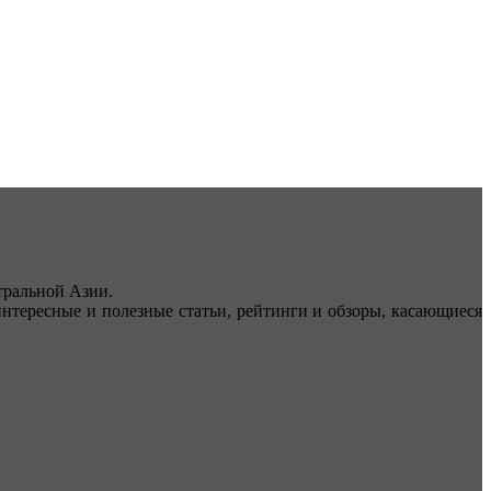
ральной Азии.
тересные и полезные статьи, рейтинги и обзоры, касающиеся