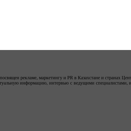
посвящен рекламе, маркетингу и PR в Казахстане и странах Цент
туальную информацию, интервью с ведущими специалистами, ин