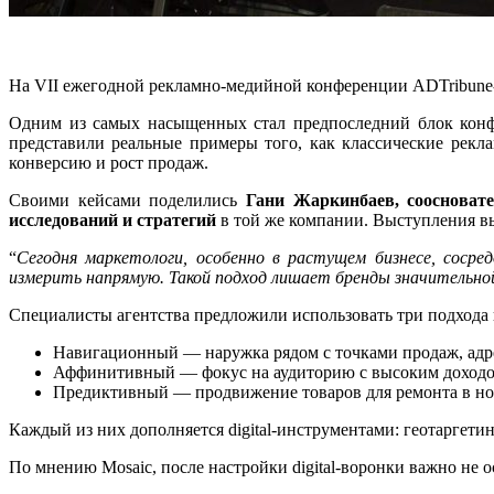
На VII ежегодной рекламно-медийной конференции ADTribune-
Одним из самых насыщенных стал предпоследний блок конф
представили реальные примеры того, как классические рек
конверсию и рост продаж.
Своими кейсами поделились
Гани Жаркинбаев, соосновате
исследований и стратегий
в той же компании. Выступления вы
“
Сегодня маркетологи, особенно в растущем бизнесе, соср
измерить напрямую. Такой подход лишает бренды значительн
Специалисты агентства предложили использовать три подхода
Навигационный — наружка рядом с точками продаж, адрес
Аффинитивный — фокус на аудиторию с высоким доходом
Предиктивный — продвижение товаров для ремонта в нов
Каждый из них дополняется digital-инструментами: геотаргет
По мнению Mosaic, после настройки digital-воронки важно не о