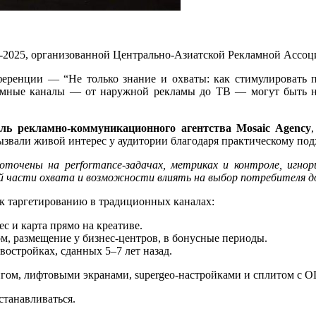
2025, организованной Центрально-Азиатской Рекламной Ассоци
еренции — “Не только знание и охваты: как стимулировать
ламные каналы — от наружной рекламы до ТВ — могут быть не
ль рекламно-коммуникационного агентства Mosaic Agency
звали живой интерес у аудитории благодаря практическому под
едоточены на performance-задачах, метриках и контроле, иг
ой части охвата и возможности влиять на выбор потребителя 
 к таргетированию в традиционных каналах:
 и карта прямо на креативе.
, размещение у бизнес-центров, в бонусные периоды.
остройках, сданных 5–7 лет назад.
ингом, лифтовыми экранами, supergeo-настройками и сплитом с 
станавливаться.