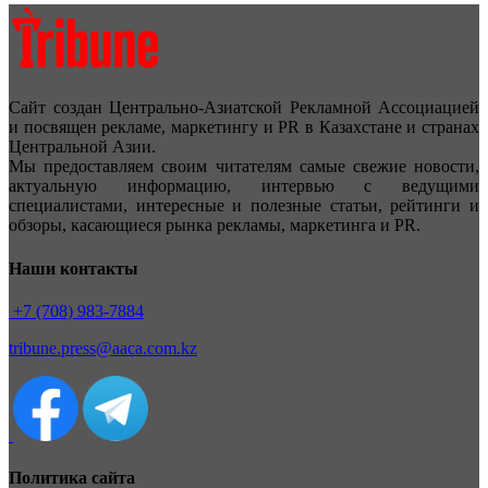
Сайт создан Центрально-Азиатской Рекламной Ассоциацией
и посвящен рекламе, маркетингу и PR в Казахстане и странах
Центральной Азии.
Мы предоставляем своим читателям самые свежие новости,
актуальную информацию, интервью с ведущими
специалистами, интересные и полезные статьи, рейтинги и
обзоры, касающиеся рынка рекламы, маркетинга и PR.
Наши контакты
+7 (708) 983-7884
tribune.press@aaca.com.kz
Политика сайта