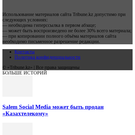
Использование материалов сайта Tribune.kz допустимо при
следующих условиях:
— необходима гиперссылка в первом абзаце;
— может быть воспроизведено не более 30% всего материала;
— при копировании полного объёма материалов сайта
необходимо письменное разрешение редакции.
Контакты
Политика конфиденциальности
© «Tribune.kz» | Все права защищены
БОЛЬШЕ ИСТОРИЙ
Salem Social Media может быть продан
«Казахтелекому»