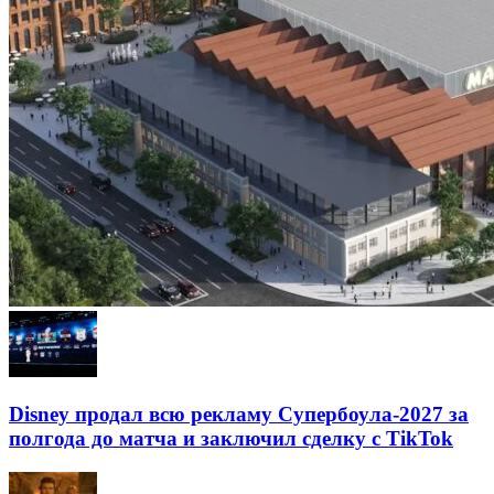
Disney продал всю рекламу Супербоула-2027 за
полгода до матча и заключил сделку с TikTok