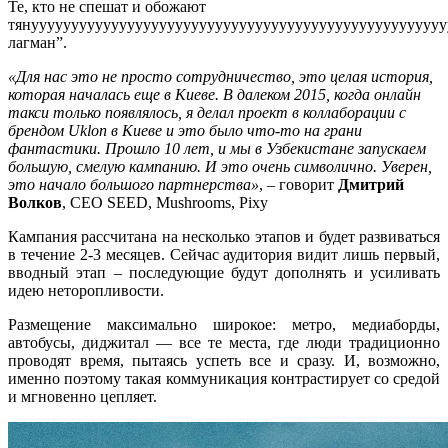
Те, кто не спешат и обожают
тянууууууууууууууууууууууууууууууууууууууууууууууууууу
у
лагман”.
«Для нас это не просто сотрудничество, это целая история,
которая началась еще в Киеве.
В далеком 2015, когда онлайн
такси только появлялось, я делал проект в коллаборации с
брендом Uklon в Киеве и это было что-то на грани
фантастики.
Прошло 10 лет, и мы в Узбекистане запускаем
большую, смелую кампанию. И это очень символично. Уверен,
это начало большого партнерства»
,
– говорит
Дмитрий
Волков
,
СЕО SEED, Mushrooms, Pixy
Кампания рассчитана на несколько этапов и будет развиваться
в течение 2-3 месяцев. Сейчас аудитория видит лишь первый,
вводный этап – последующие будут дополнять и усиливать
идею неторопливости.
Размещение максимально широкое: метро, медиаборды,
автобусы, диджитал — все те места, где люди традиционно
проводят время, пытаясь успеть все и сразу. И, возможно,
именно поэтому такая коммуникация контрастирует со средой
и мгновенно цепляет.