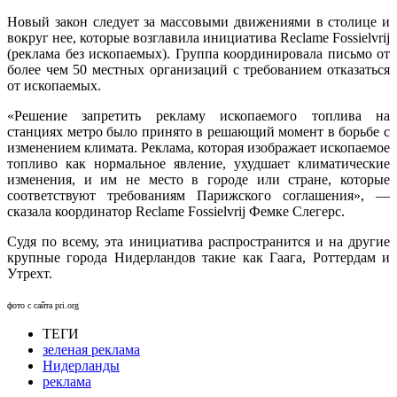
Новый закон следует за массовыми движениями в столице и
вокруг нее, которые возглавила инициатива Reclame Fossielvrij
(реклама без ископаемых). Группа координировала письмо от
более чем 50 местных организаций с требованием отказаться
от ископаемых.
«Решение запретить рекламу ископаемого топлива на
станциях метро было принято в решающий момент в борьбе с
изменением климата. Реклама, которая изображает ископаемое
топливо как нормальное явление, ухудшает климатические
изменения, и им не место в городе или стране, которые
соответствуют требованиям Парижского соглашения», —
сказала координатор Reclame Fossielvrij Фемке Слегерс.
Судя по всему, эта инициатива распространится и на другие
крупные города Нидерландов такие как Гаага, Роттердам и
Утрехт.
фото с сайта pri.org
ТЕГИ
зеленая реклама
Нидерланды
реклама