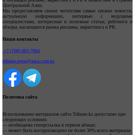
Центральной Азии.
Мы предоставляем своим читателям самые свежие новости,
актуальную информацию, интервью с ведущими
специалистами, интересные и полезные статьи, рейтинги и
обзоры, касающиеся рынка рекламы, маркетинга и PR.
Наши контакты
+7 (708) 983-7884
tribune.press@aaca.com.kz
Политика сайта
Использование материалов сайта Tribune.kz допустимо при
следующих условиях:
— необходима гиперссылка в первом абзаце;
— может быть воспроизведено не более 30% всего материала;